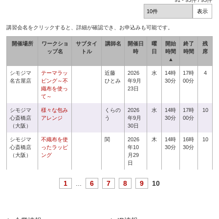
91
-
93
件 /
93
件
講習会名をクリックすると、詳細が確認でき、お申込みも可能です。
開催場所
ワークショ
サブタイ
講師名
開催日
曜
開始
終了
残
ップ名
トル
時
日
時間
時間
席
▲
シモジマ
テーマラッ
近藤
2026
水
14時
17時
4
名古屋店
ピング～不
ひとみ
年9月
30分
00分
織布を使っ
23日
て～
シモジマ
様々な包み
くらの
2026
水
14時
17時
10
心斎橋店
アレンジ
う
年9月
30分
00分
（大阪）
30日
シモジマ
不織布を使
関
2026
木
14時
16時
10
心斎橋店
ったラッピ
年10
30分
30分
（大阪）
ング
月29
日
1
...
6
7
8
9
10