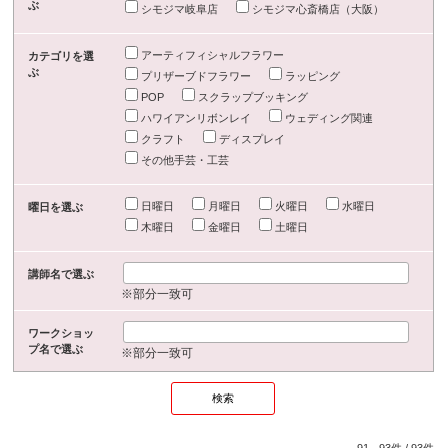
ぶ
シモジマ岐阜店
シモジマ心斎橋店（大阪）
アーティフィシャルフラワー
カテゴリを選
ぶ
プリザーブドフラワー
ラッピング
POP
スクラップブッキング
ハワイアンリボンレイ
ウェディング関連
クラフト
ディスプレイ
その他手芸・工芸
日曜日
月曜日
火曜日
水曜日
曜日を選ぶ
木曜日
金曜日
土曜日
講師名で選ぶ
※部分一致可
ワークショッ
プ名で選ぶ
※部分一致可