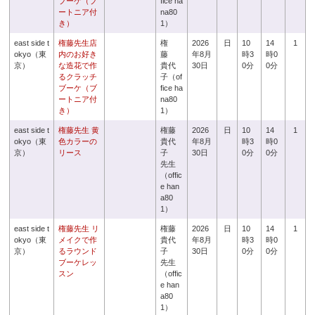
ブーケ（ブ
fice ha
ートニア付
na80
き）
1）
east side t
権藤先生店
権
2026
日
10
14
1
okyo（東
内のお好き
藤
年8月
時3
時0
京）
な造花で作
貴代
30日
0分
0分
るクラッチ
子（of
ブーケ（ブ
fice ha
ートニア付
na80
き）
1）
east side t
権藤先生 黄
権藤
2026
日
10
14
1
okyo（東
色カラーの
貴代
年8月
時3
時0
京）
リース
子
30日
0分
0分
先生
（offic
e han
a80
1）
east side t
権藤先生 リ
権藤
2026
日
10
14
1
okyo（東
メイクで作
貴代
年8月
時3
時0
京）
るラウンド
子
30日
0分
0分
ブーケレッ
先生
スン
（offic
e han
a80
1）