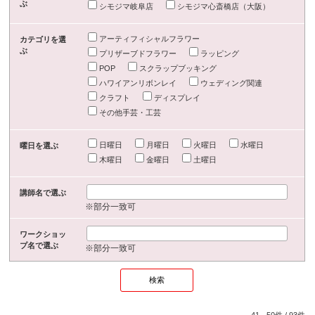
ぶ
シモジマ岐阜店
シモジマ心斎橋店（大阪）
アーティフィシャルフラワー
カテゴリを選
ぶ
プリザーブドフラワー
ラッピング
POP
スクラップブッキング
ハワイアンリボンレイ
ウェディング関連
クラフト
ディスプレイ
その他手芸・工芸
日曜日
月曜日
火曜日
水曜日
曜日を選ぶ
木曜日
金曜日
土曜日
講師名で選ぶ
※部分一致可
ワークショッ
プ名で選ぶ
※部分一致可