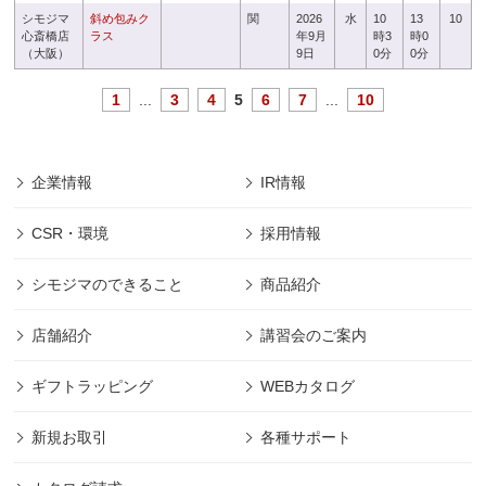
シモジマ
斜め包みク
関
2026
水
10
13
10
心斎橋店
ラス
年9月
時3
時0
（大阪）
9日
0分
0分
1
...
3
4
5
6
7
...
10
企業情報
IR情報
CSR・環境
採用情報
シモジマのできること
商品紹介
店舗紹介
講習会のご案内
ギフトラッピング
WEBカタログ
新規お取引
各種サポート