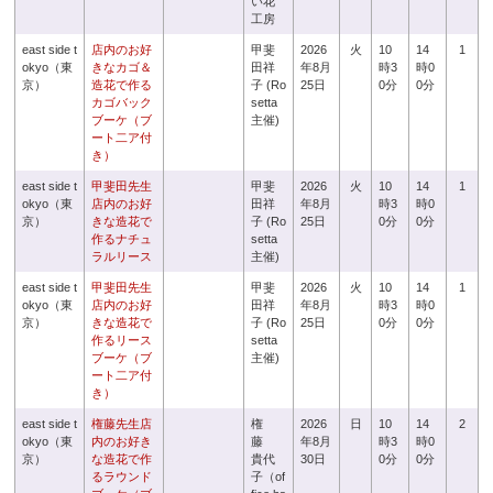
い花
工房
east side t
店内のお好
甲斐
2026
火
10
14
1
okyo（東
きなカゴ＆
田祥
年8月
時3
時0
京）
造花で作る
子 (Ro
25日
0分
0分
カゴバック
setta
ブーケ（ブ
主催)
ート二ア付
き）
east side t
甲斐田先生
甲斐
2026
火
10
14
1
okyo（東
店内のお好
田祥
年8月
時3
時0
京）
きな造花で
子 (Ro
25日
0分
0分
作るナチュ
setta
ラルリース
主催)
east side t
甲斐田先生
甲斐
2026
火
10
14
1
okyo（東
店内のお好
田祥
年8月
時3
時0
京）
きな造花で
子 (Ro
25日
0分
0分
作るリース
setta
ブーケ（ブ
主催)
ート二ア付
き）
east side t
権藤先生店
権
2026
日
10
14
2
okyo（東
内のお好き
藤
年8月
時3
時0
京）
な造花で作
貴代
30日
0分
0分
るラウンド
子（of