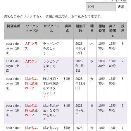
21
-
30
件 /
93
件
講習会名をクリックすると、詳細が確認でき、お申込みも可能です。
開催場所
ワークシ
サブタイト
講師
開催日
曜
開始
終了
残
ョップ名
ル
名
時
日
時間
時間
席
▲
east side t
入門クラ
ラッピング
2026
木
10時
13時
8
okyo（東
ス
を楽しも
年10月
30分
00分
京）
う！
22日
east side t
入門クラ
ラッピング
2026
水
10時
13時
7
okyo（東
ス
を楽しも
年9月2
30分
00分
京）
う！
3日
east side t
斜め包み
時短技術・
杉崎
2026
金
10時
13時
6
okyo（東
特化講座
半回転包み
年11月
30分
00分
京）
VOL.2
をマスター
6日
しましょ
う！
east side t
斜め包み
斜め包みが
杉崎
2026
日
10時
13時
7
okyo（東
特化講座
速くなるコ
年9月6
30分
00分
京）
VOL.2
ツを知ろ
日
う！
east side t
斜め包み
斜め包みを
杉崎
2026
金
10時
13時
7