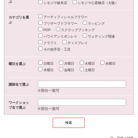
ぶ
シモジマ岐阜店
シモジマ心斎橋店（大阪）
アーティフィシャルフラワー
カテゴリを選
ぶ
プリザーブドフラワー
ラッピング
POP
スクラップブッキング
ハワイアンリボンレイ
ウェディング関連
クラフト
ディスプレイ
その他手芸・工芸
日曜日
月曜日
火曜日
水曜日
曜日を選ぶ
木曜日
金曜日
土曜日
講師名で選ぶ
※部分一致可
ワークショッ
プ名で選ぶ
※部分一致可