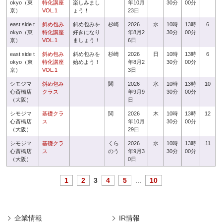
okyo（東
特化講座
楽しみまし
年10月
30分
00分
京）
VOL.1
ょう！
23日
east side t
斜め包み
斜め包みを
杉崎
2026
水
10時
13時
6
okyo（東
特化講座
好きになり
年8月2
30分
00分
京）
VOL.1
ましょう！
6日
east side t
斜め包み
斜め包みを
杉崎
2026
日
10時
13時
6
okyo（東
特化講座
始めよう！
年8月2
30分
00分
京）
VOL.1
3日
シモジマ
斜め包み
関
2026
水
10時
13時
10
心斎橋店
クラス
年9月9
30分
00分
（大阪）
日
シモジマ
基礎クラ
関
2026
木
10時
13時
12
心斎橋店
ス
年10月
30分
00分
（大阪）
29日
シモジマ
基礎クラ
くら
2026
水
10時
13時
11
心斎橋店
ス
のう
年9月3
30分
00分
（大阪）
0日
1
2
3
4
5
...
10
企業情報
IR情報