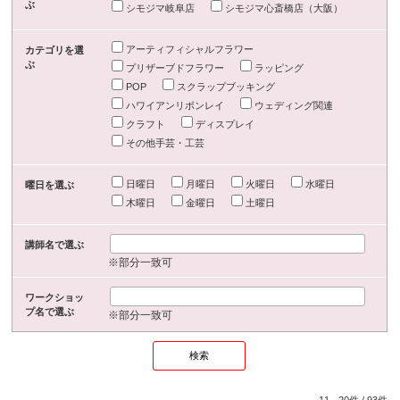
ぶ
シモジマ岐阜店
シモジマ心斎橋店（大阪）
アーティフィシャルフラワー
カテゴリを選
ぶ
プリザーブドフラワー
ラッピング
POP
スクラップブッキング
ハワイアンリボンレイ
ウェディング関連
クラフト
ディスプレイ
その他手芸・工芸
日曜日
月曜日
火曜日
水曜日
曜日を選ぶ
木曜日
金曜日
土曜日
講師名で選ぶ
※部分一致可
ワークショッ
プ名で選ぶ
※部分一致可