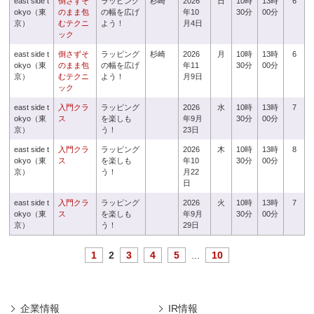
east side t
倒さずそ
ラッピング
杉崎
2026
日
10時
13時
6
okyo（東
のまま包
の幅を広げ
年10
30分
00分
京）
むテクニ
よう！
月4日
ック
east side t
倒さずそ
ラッピング
杉崎
2026
月
10時
13時
6
okyo（東
のまま包
の幅を広げ
年11
30分
00分
京）
むテクニ
よう！
月9日
ック
east side t
入門クラ
ラッピング
2026
水
10時
13時
7
okyo（東
ス
を楽しも
年9月
30分
00分
京）
う！
23日
east side t
入門クラ
ラッピング
2026
木
10時
13時
8
okyo（東
ス
を楽しも
年10
30分
00分
京）
う！
月22
日
east side t
入門クラ
ラッピング
2026
火
10時
13時
7
okyo（東
ス
を楽しも
年9月
30分
00分
京）
う！
29日
1
2
3
4
5
...
10
企業情報
IR情報