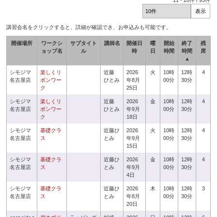
11
-
20
件 /
93
件
講習会名をクリックすると、詳細が確認でき、お申込みも可能です。
開催場所
ワークシ
サブタイト
講師名
開催日
曜
開始
終了
残
ョップ名
ル
時
日
時間
時間
席
▲
シモジマ
楽しくリ
近藤
2026
火
10時
12時
4
名古屋店
ボンワー
ひとみ
年8月
00分
30分
ク
25日
シモジマ
楽しくリ
近藤
2026
金
10時
12時
4
名古屋店
ボンワー
ひとみ
年9月
00分
30分
ク
18日
シモジマ
基礎クラ
近藤ひ
2026
火
10時
12時
4
名古屋店
ス
とみ
年9月
00分
30分
15日
シモジマ
基礎クラ
近藤ひ
2026
金
10時
12時
4
名古屋店
ス
とみ
年9月
00分
30分
4日
シモジマ
基礎クラ
近藤ひ
2026
木
10時
12時
3
名古屋店
ス
とみ
年8月
00分
30分
20日