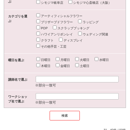
ぶ
シモジマ岐阜店
シモジマ心斎橋店（大阪）
アーティフィシャルフラワー
カテゴリを選
ぶ
プリザーブドフラワー
ラッピング
POP
スクラップブッキング
ハワイアンリボンレイ
ウェディング関連
クラフト
ディスプレイ
その他手芸・工芸
日曜日
月曜日
火曜日
水曜日
曜日を選ぶ
木曜日
金曜日
土曜日
講師名で選ぶ
※部分一致可
ワークショッ
プ名で選ぶ
※部分一致可