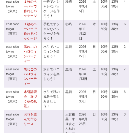
east side
１枚のペ
手軽でオシ
杉崎
2026
土
10時
13時
4
tokyo
ーパーで
ャレなパッ
年9月
30分
30分
（東京）
作れるパ
ケージを作
5日
ッケージ
ろう！
east side
１枚のペ
手軽でオシ
杉崎
2026
木
10時
13時
6
tokyo
ーパーで
ャレなパッ
年11
30分
30分
（東京）
作れるパ
ケージを作
月12
ッケージ
ろう！
日
east side
黒ねこの
水引でハロ
黒須
2026
日
10時
13時
2
tokyo
ハロウィ
ウィンを楽
年9月
30分
30分
（東京）
ンパーテ
しもう！
27日
ィー
east side
黒ねこの
水引でハロ
黒須
2026
土
10時
13時
7
tokyo
ハロウィ
ウィンを楽
年10
30分
30分
（東京）
ンパーテ
しもう！
月3日
ィー
east side
水引講習
水引で秋の
黒須
2026
日
10時
13時
3
tokyo
会「近づ
風景を楽し
年8月
30分
30分
（東京）
く秋の風
みましょ
30日
景」
う！
east side
お花を選
大貫裕
2026
日
10時
13時
3
tokyo
んで作る
美 す
年8月
30分
30分
（東京）
リース
りすと
23日
ん枯れ