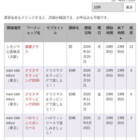
31
-
40
件 /
93
件
講習会名をクリックすると、詳細が確認でき、お申込みも可能です。
開催場所
ワークシ
サブタイト
講師名
開催
曜
開始
終了
残
ョップ名
ル
日時
日
時間
時間
席
▲
シモジマ
基礎クラ
関
2026
木
10時
13時
12
心斎橋店
ス
年10
30分
00分
（大阪）
月29
日
east side
クリスマ
クリスマス
杉崎
2026
日
10時
13時
6
tokyo
スラッピ
をラッピン
年10
30分
30分
（東京）
ング2026
グで楽しも
月18
う！！
日
east side
クリスマ
クリスマス
杉崎
2026
金
10時
13時
6
tokyo
スラッピ
をラッピン
年11
30分
30分
（東京）
ング2026
グで楽しも
月20
う！！
日
east side
ハロウィ
ハロウィン
杉崎
2026
土
10時
13時
2
tokyo
ンリボン
リースで楽
年8月
30分
30分
（東京）
リース
しみましょ
29日
う！