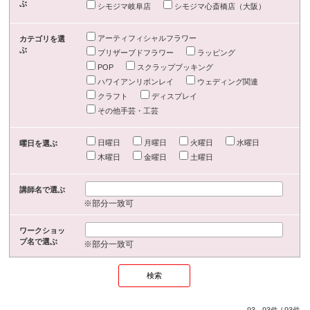
ぶ
シモジマ岐阜店
シモジマ心斎橋店（大阪）
アーティフィシャルフラワー
カテゴリを選
ぶ
プリザーブドフラワー
ラッピング
POP
スクラップブッキング
ハワイアンリボンレイ
ウェディング関連
クラフト
ディスプレイ
その他手芸・工芸
日曜日
月曜日
火曜日
水曜日
曜日を選ぶ
木曜日
金曜日
土曜日
講師名で選ぶ
※部分一致可
ワークショッ
プ名で選ぶ
※部分一致可