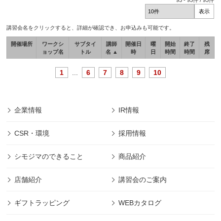
93
-
93
件 /
93
件
講習会名をクリックすると、詳細が確認でき、お申込みも可能です。
開催場所
ワークシ
サブタイ
講師
開催日
曜
開始
終了
残
ョップ名
トル
名 ▲
時
日
時間
時間
席
1
...
6
7
8
9
10
企業情報
IR情報
CSR・環境
採用情報
シモジマのできること
商品紹介
店舗紹介
講習会のご案内
ギフトラッピング
WEBカタログ