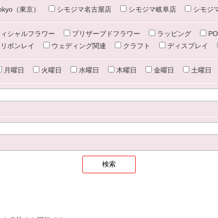
e tokyo（東京）
シモジマ名古屋店
シモジマ岐阜店
シモジ
ィシャルフラワー
プリザーブドフラワー
ラッピング
PO
リボンレイ
ウェディング関連
クラフト
ディスプレイ
月曜日
火曜日
水曜日
木曜日
金曜日
土曜日