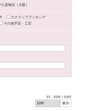
マ心斎橋店（大阪）
P
スクラップブッキング
その他手芸・工芸
93
-
93
件 /
93
件