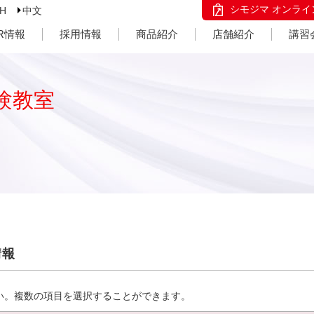
シモジマ オンライ
SH
中文
IR情報
採用情報
商品紹介
店舗紹介
講習
験教室
情報
い。複数の項目を選択することができます。