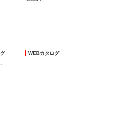
ング
WEBカタログ
し