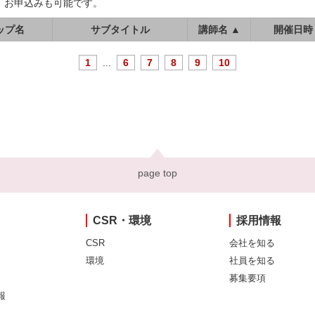
、お申込みも可能です。
ップ名
サブタイトル
講師名 ▲
開催日時
1
...
6
7
8
9
10
page top
CSR・環境
採用情報
CSR
会社を知る
環境
社員を知る
募集要項
報