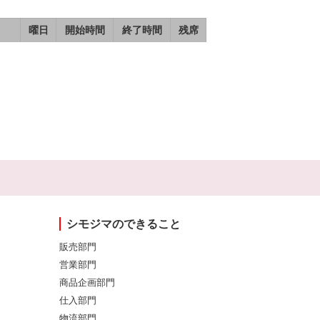
曜日
開始時間
終了時間
残席
シモジマのできること
販売部門
営業部門
商品企画部門
仕入部門
物流部門