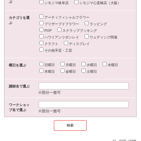
ぶ
シモジマ岐阜店
シモジマ心斎橋店（大阪）
アーティフィシャルフラワー
カテゴリを選
ぶ
プリザーブドフラワー
ラッピング
POP
スクラップブッキング
ハワイアンリボンレイ
ウェディング関連
クラフト
ディスプレイ
その他手芸・工芸
日曜日
月曜日
火曜日
水曜日
曜日を選ぶ
木曜日
金曜日
土曜日
講師名で選ぶ
※部分一致可
ワークショッ
プ名で選ぶ
※部分一致可