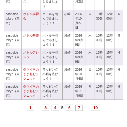
京）
ス
しみましょ
月2日
う！
east side
ボトル講習
ボトルを包
杉崎
2026
火
10時
12時
6
tokyo（東
会
んでみまし
年10
30分
00分
京）
ょう！！
月27
日
east side
ボトル基礎
ボトルを包
杉崎
2026
水
10時
12時
5
tokyo（東
んでみまし
年9月
30分
00分
京）
ょう！！
9日
east side
ボトルアレ
ボトルを包
杉崎
2026
水
13時
15時
4
tokyo（東
ンジ
んでみまし
年9月
30分
30分
京）
ょう！！
9日
east side
倒さずその
ラッピング
杉崎
2026
日
10時
13時
6
tokyo（東
まま包むテ
の幅を広げ
年10
30分
00分
京）
クニック
よう！
月4日
east side
倒さずその
ラッピング
杉崎
2026
月
10時
13時
6
tokyo（東
まま包むテ
の幅を広げ
年11
30分
00分
京）
クニック
よう！
月9日
1
...
3
4
5
6
7
...
10