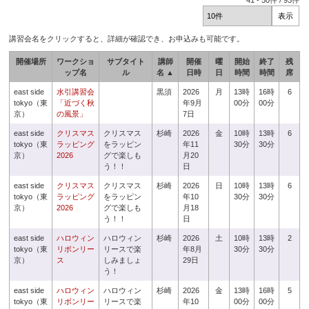
41
-
50
件 /
93
件
講習会名をクリックすると、詳細が確認でき、お申込みも可能です。
開催場所
ワークショ
サブタイト
講師
開催
曜
開始
終了
残
ップ名
ル
名 ▲
日時
日
時間
時間
席
east side
水引講習会
黒須
2026
月
13時
16時
6
tokyo（東
「近づく秋
年9月
00分
00分
京）
の風景」
7日
east side
クリスマス
クリスマス
杉崎
2026
金
10時
13時
6
tokyo（東
ラッピング
をラッピン
年11
30分
30分
京）
2026
グで楽しも
月20
う！！
日
east side
クリスマス
クリスマス
杉崎
2026
日
10時
13時
6
tokyo（東
ラッピング
をラッピン
年10
30分
30分
京）
2026
グで楽しも
月18
う！！
日
east side
ハロウィン
ハロウィン
杉崎
2026
土
10時
13時
2
tokyo（東
リボンリー
リースで楽
年8月
30分
30分
京）
ス
しみましょ
29日
う！
east side
ハロウィン
ハロウィン
杉崎
2026
金
13時
16時
5
tokyo（東
リボンリー
リースで楽
年10
00分
00分