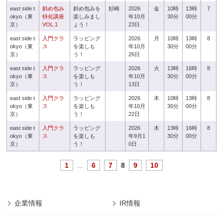
east side t
斜め包み
斜め包みを
杉崎
2026
金
10時
13時
7
okyo（東
特化講座
楽しみまし
年10月
30分
00分
京）
VOL.1
ょう！
23日
east side t
入門クラ
ラッピング
2026
月
10時
13時
8
okyo（東
ス
を楽しも
年10月
30分
00分
京）
う！
26日
east side t
入門クラ
ラッピング
2026
火
13時
16時
8
okyo（東
ス
を楽しも
年10月
30分
00分
京）
う！
13日
east side t
入門クラ
ラッピング
2026
木
10時
13時
8
okyo（東
ス
を楽しも
年10月
30分
00分
京）
う！
22日
east side t
入門クラ
ラッピング
2026
木
13時
16時
8
okyo（東
ス
を楽しも
年9月1
30分
00分
京）
う！
0日
1
...
6
7
8
9
10
企業情報
IR情報