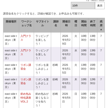
71
-
80
件 /
93
件
講習会名をクリックすると、詳細が確認でき、お申込みも可能です。
開催場所
ワークシ
サブタイト
講師
開催日
曜
開始
終了
残
ョップ名
ル
名
時
日
時間
時間
席
▲
east side t
入門クラ
ラッピング
2026
火
10時
13時
7
okyo（東
ス
を楽しも
年9月2
30分
00分
京）
う！
9日
east side t
入門クラ
ラッピング
2026
水
10時
13時
7
okyo（東
ス
を楽しも
年9月2
30分
00分
京）
う！
3日
east side t
リボン講
リボンを楽
杉崎
2026
火
13時
15時
7
okyo（東
習会
しみましょ
年9月1
00分
00分
京）
う！
5日
east side t
リボン講
リボンを楽
杉崎
2026
木
10時
12時
7
okyo（東
習会
しみましょ
年9月1
30分
30分
京）
う！
0日
east side t
斜め包み
斜め包みが
杉崎
2026
日
10時
13時
7
okyo（東
特化講座
速くなるコ
年9月6
30分
00分
京）
VOL.2
ツを知ろ
日
う！