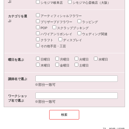
ぶ
シモジマ岐阜店
シモジマ心斎橋店（大阪）
アーティフィシャルフラワー
カテゴリを選
ぶ
プリザーブドフラワー
ラッピング
POP
スクラップブッキング
ハワイアンリボンレイ
ウェディング関連
クラフト
ディスプレイ
その他手芸・工芸
日曜日
月曜日
火曜日
水曜日
曜日を選ぶ
木曜日
金曜日
土曜日
講師名で選ぶ
※部分一致可
ワークショッ
プ名で選ぶ
※部分一致可