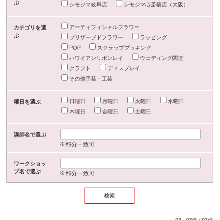
ぶ
シモジマ岐阜店
シモジマ心斎橋店（大阪）
アーティフィシャルフラワー
カテゴリを選
ぶ
プリザーブドフラワー
ラッピング
POP
スクラップブッキング
ハワイアンリボンレイ
ウェディング関連
クラフト
ディスプレイ
その他手芸・工芸
日曜日
月曜日
火曜日
水曜日
曜日を選ぶ
木曜日
金曜日
土曜日
講師名で選ぶ
※部分一致可
ワークショッ
プ名で選ぶ
※部分一致可