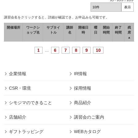
93
-
93
件 /
93
件
講習会名をクリックすると、詳細が確認でき、お申込みも可能です。
開催場所
ワークシ
サブタイ
講師
開催日
曜
開始
終了
残
ョップ名
トル
名
時
日
時間
時間
席
▲
1
...
6
7
8
9
10
企業情報
IR情報
CSR・環境
採用情報
シモジマのできること
商品紹介
店舗紹介
講習会のご案内
ギフトラッピング
WEBカタログ