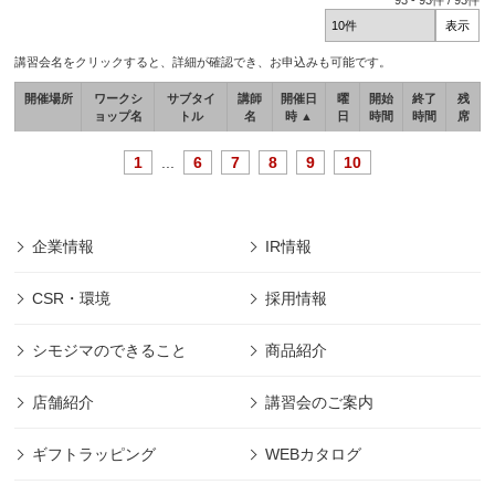
93
-
93
件 /
93
件
講習会名をクリックすると、詳細が確認でき、お申込みも可能です。
開催場所
ワークシ
サブタイ
講師
開催日
曜
開始
終了
残
ョップ名
トル
名
時 ▲
日
時間
時間
席
1
...
6
7
8
9
10
企業情報
IR情報
CSR・環境
採用情報
シモジマのできること
商品紹介
店舗紹介
講習会のご案内
ギフトラッピング
WEBカタログ