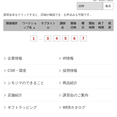
63
-
63
件 /
63
件
講習会名をクリックすると、詳細が確認でき、お申込みも可能です。
開催場所
ワークショ
サブタイト
講師
開催
曜
開始
終了
残
ップ名 ▲
ル
名
日時
日
時間
時間
席
1
...
3
4
5
6
7
企業情報
IR情報
CSR・環境
採用情報
シモジマのできること
商品紹介
店舗紹介
講習会のご案内
ギフトラッピング
WEBカタログ