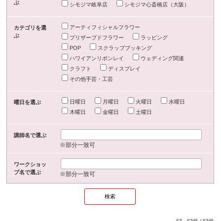
ぶ
シモジマ岐阜店
シモジマ心斎橋店（大阪）
アーティフィシャルフラワー
カテゴリを選
ぶ
プリザーブドフラワー
ラッピング
POP
スクラップブッキング
ハワイアンリボンレイ
ウェディング関連
クラフト
ディスプレイ
その他手芸・工芸
日曜日
月曜日
火曜日
水曜日
曜日を選ぶ
木曜日
金曜日
土曜日
講師名で選ぶ
※部分一致可
ワークショッ
プ名で選ぶ
※部分一致可