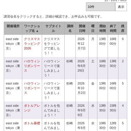
11
-
20
件 /
66
件
講習会名をクリックすると、詳細が確認でき、お申込みも可能です。
開催場所
ワークショ
サブタイト
講師
開催
曜
開始
終了
残
ップ名 ▲
ル
名
日時
日
時間
時間
席
east side
クリスマス
クリスマス
2026
月
13時
16時
6
tokyo（東
ラッピング
をラッピン
年12
00分
00分
京）
2026
グで楽しも
月7日
う！！
east side
ハロウィン
ハロウィン
杉崎
2026
土
10時
13時
2
tokyo（東
リボンリー
リースで楽
年8月
30分
30分
京）
ス
しみましょ
29日
う！
east side
ハロウィン
ハロウィン
杉崎
2026
金
13時
16時
5
tokyo（東
リボンリー
リースで楽
年10
00分
00分
京）
ス
しみましょ
月2日
う！
east side
ボトルアレ
ボトルを包
杉崎
2026
水
13時
15時
4
tokyo（東
ンジ
んでみまし
年9月
30分
30分
京）
ょう！！
9日
east side
ボトル基礎
ボトルを包
杉崎
2026
水
10時
12時
5
tokyo（東
んでみまし
年9月
30分
00分