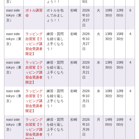
京）
ょう！！
9日
east side
ボトル講習
ボトルを包
杉崎
2026
火
10時
12時
6
tokyo（東
会
んでみまし
年10
30分
00分
京）
ょう！！
月27
日
east side
ラッピング
練習・質問
杉崎
2026
火
13時
15時
4
tokyo（東
自習室【ラ
を繰り返し
年10
30分
30分
京）
ッピング講
上手くなろ
月27
習会受講者
う！
日
限定】
east side
ラッピング
練習・質問
杉崎
2026
水
13時
15時
4
tokyo（東
自習室【ラ
を繰り返し
年10
30分
30分
京）
ッピング講
上手くなろ
月21
習会受講者
う！
日
限定】
east side
ラッピング
練習・質問
杉崎
2026
水
10時
12時
4
tokyo（東
自習室【ラ
を繰り返し
年10
30分
30分
京）
ッピング講
上手くなろ
月21
習会受講者
う！
日
限定】
east side
ラッピング
練習・質問
杉崎
2026
月
14時
16時
4
tokyo（東
自習室【ラ
を繰り返し
年10
00分
00分
京）
ッピング講
上手くなろ
月26
習会受講者
う！
日