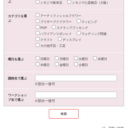
ぶ
シモジマ岐阜店
シモジマ心斎橋店（大阪）
アーティフィシャルフラワー
カテゴリを選
ぶ
プリザーブドフラワー
ラッピング
POP
スクラップブッキング
ハワイアンリボンレイ
ウェディング関連
クラフト
ディスプレイ
その他手芸・工芸
日曜日
月曜日
火曜日
水曜日
曜日を選ぶ
木曜日
金曜日
土曜日
講師名で選ぶ
※部分一致可
ワークショッ
プ名で選ぶ
※部分一致可