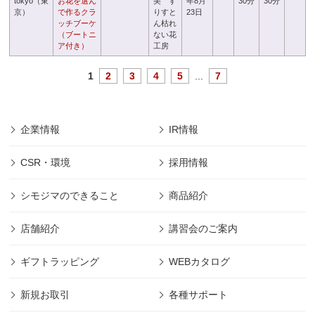
tokyo（東
お花を選ん
美 す
年8月
30分
30分
京）
で作るクラ
りすと
23日
ッチブーケ
ん枯れ
（ブートニ
ない花
ア付き）
工房
1
2
3
4
5
...
7
企業情報
IR情報
CSR・環境
採用情報
シモジマのできること
商品紹介
店舗紹介
講習会のご案内
ギフトラッピング
WEBカタログ
新規お取引
各種サポート