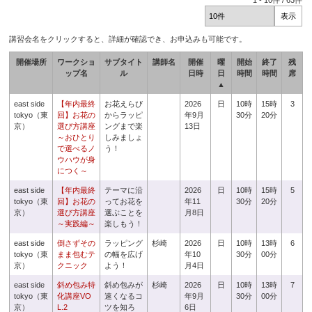
1
-
10
件 /
63
件
講習会名をクリックすると、詳細が確認でき、お申込みも可能です。
開催場所
ワークショ
サブタイト
講師名
開催
曜
開始
終了
残
ップ名
ル
日時
日
時間
時間
席
▲
east side
【年内最終
お花えらび
2026
日
10時
15時
3
tokyo（東
回】お花の
からラッピ
年9月
30分
20分
京）
選び方講座
ングまで楽
13日
～おひとり
しみましょ
で選べるノ
う！
ウハウが身
につく～
east side
【年内最終
テーマに沿
2026
日
10時
15時
5
tokyo（東
回】お花の
ってお花を
年11
30分
20分
京）
選び方講座
選ぶことを
月8日
～実践編～
楽しもう！
east side
倒さずその
ラッピング
杉崎
2026
日
10時
13時
6
tokyo（東
まま包むテ
の幅を広げ
年10
30分
00分
京）
クニック
よう！
月4日
east side
斜め包み特
斜め包みが
杉崎
2026
日
10時
13時
7
tokyo（東
化講座VO
速くなるコ
年9月
30分
00分
京）
L.2
ツを知ろ
6日