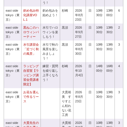
う！
east side
斜め包み特
斜め包みを
杉崎
2026
日
10時
13時
6
tokyo（東
化講座VO
始めよう！
年8月
30分
00分
京）
L.1
23日
east side
黒ねこのハ
水引でハロ
黒須
2026
日
10時
13時
2
tokyo（東
ロウィンパ
ウィンを楽
年9月
30分
30分
京）
ーティー
しもう！
27日
east side
水引講習会
水引で秋の
黒須
2026
日
10時
13時
3
tokyo（東
「近づく秋
風景を楽し
年8月
30分
30分
京）
の風景」
みましょ
30日
う！
east side
ラッピング
練習・質問
杉崎
2026
日
14時
16時
4
tokyo（東
自習室【ラ
を繰り返し
年10
00分
00分
京）
ッピング講
上手くなろ
月4日
習会受講者
う！
限定】
east side
お花を選ん
大貫裕
2026
日
10時
13時
3
tokyo（東
で作るリー
美 す
年8月
30分
30分
京）
ス
りすと
23日
ん枯れ
ない花
工房
east side
大貫先生の
大貫裕
2026
日
10時
13時
3