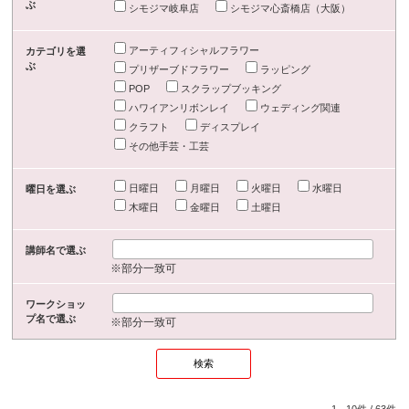
ぶ
シモジマ岐阜店
シモジマ心斎橋店（大阪）
アーティフィシャルフラワー
カテゴリを選
ぶ
プリザーブドフラワー
ラッピング
POP
スクラップブッキング
ハワイアンリボンレイ
ウェディング関連
クラフト
ディスプレイ
その他手芸・工芸
日曜日
月曜日
火曜日
水曜日
曜日を選ぶ
木曜日
金曜日
土曜日
講師名で選ぶ
※部分一致可
ワークショッ
プ名で選ぶ
※部分一致可