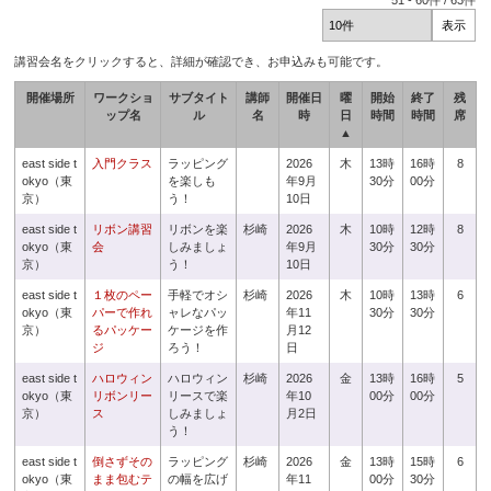
51
-
60
件 /
63
件
講習会名をクリックすると、詳細が確認でき、お申込みも可能です。
開催場所
ワークショ
サブタイト
講師
開催日
曜
開始
終了
残
ップ名
ル
名
時
日
時間
時間
席
▲
east side t
入門クラス
ラッピング
2026
木
13時
16時
8
okyo（東
を楽しも
年9月
30分
00分
京）
う！
10日
east side t
リボン講習
リボンを楽
杉崎
2026
木
10時
12時
8
okyo（東
会
しみましょ
年9月
30分
30分
京）
う！
10日
east side t
１枚のペー
手軽でオシ
杉崎
2026
木
10時
13時
6
okyo（東
パーで作れ
ャレなパッ
年11
30分
30分
京）
るパッケー
ケージを作
月12
ジ
ろう！
日
east side t
ハロウィン
ハロウィン
杉崎
2026
金
13時
16時
5
okyo（東
リボンリー
リースで楽
年10
00分
00分
京）
ス
しみましょ
月2日
う！
east side t
倒さずその
ラッピング
杉崎
2026
金
13時
15時
6
okyo（東
まま包むテ
の幅を広げ
年11
00分
30分