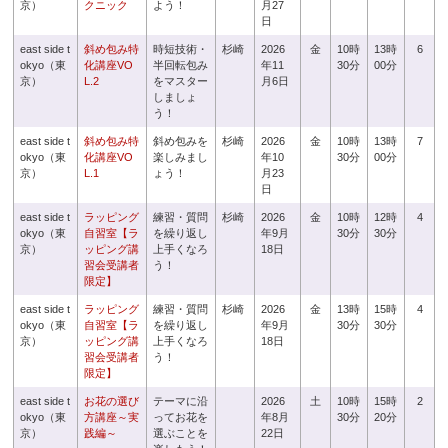
京）
クニック
よう！
月27
日
east side t
斜め包み特
時短技術・
杉崎
2026
金
10時
13時
6
okyo（東
化講座VO
半回転包み
年11
30分
00分
京）
L.2
をマスター
月6日
しましょ
う！
east side t
斜め包み特
斜め包みを
杉崎
2026
金
10時
13時
7
okyo（東
化講座VO
楽しみまし
年10
30分
00分
京）
L.1
ょう！
月23
日
east side t
ラッピング
練習・質問
杉崎
2026
金
10時
12時
4
okyo（東
自習室【ラ
を繰り返し
年9月
30分
30分
京）
ッピング講
上手くなろ
18日
習会受講者
う！
限定】
east side t
ラッピング
練習・質問
杉崎
2026
金
13時
15時
4
okyo（東
自習室【ラ
を繰り返し
年9月
30分
30分
京）
ッピング講
上手くなろ
18日
習会受講者
う！
限定】
east side t
お花の選び
テーマに沿
2026
土
10時
15時
2
okyo（東
方講座～実
ってお花を
年8月
30分
20分
京）
践編～
選ぶことを
22日