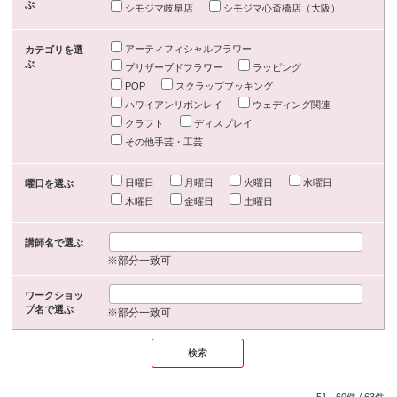
ぶ
シモジマ岐阜店
シモジマ心斎橋店（大阪）
アーティフィシャルフラワー
カテゴリを選
ぶ
プリザーブドフラワー
ラッピング
POP
スクラップブッキング
ハワイアンリボンレイ
ウェディング関連
クラフト
ディスプレイ
その他手芸・工芸
日曜日
月曜日
火曜日
水曜日
曜日を選ぶ
木曜日
金曜日
土曜日
講師名で選ぶ
※部分一致可
ワークショッ
プ名で選ぶ
※部分一致可