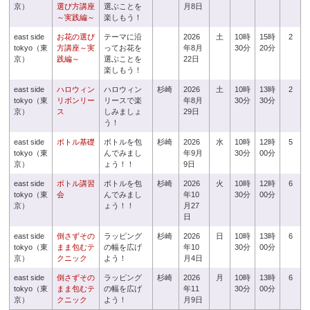
京）
選び方講座
選ぶことを
月8日
～実践編～
楽しもう！
east side
お花の選び
テーマに沿
2026
土
10時
15時
2
tokyo（東
方講座～実
ってお花を
年8月
30分
20分
京）
践編～
選ぶことを
22日
楽しもう！
east side
ハロウィン
ハロウィン
杉崎
2026
土
10時
13時
2
tokyo（東
リボンリー
リースで楽
年8月
30分
30分
京）
ス
しみましょ
29日
う！
east side
ボトル基礎
ボトルを包
杉崎
2026
水
10時
12時
5
tokyo（東
んでみまし
年9月
30分
00分
京）
ょう！！
9日
east side
ボトル講習
ボトルを包
杉崎
2026
火
10時
12時
6
tokyo（東
会
んでみまし
年10
30分
00分
京）
ょう！！
月27
日
east side
倒さずその
ラッピング
杉崎
2026
日
10時
13時
6
tokyo（東
まま包むテ
の幅を広げ
年10
30分
00分
京）
クニック
よう！
月4日
east side
倒さずその
ラッピング
杉崎
2026
月
10時
13時
6
tokyo（東
まま包むテ
の幅を広げ
年11
30分
00分
京）
クニック
よう！
月9日