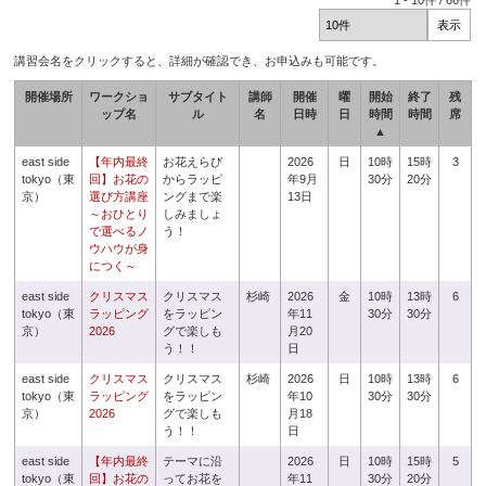
1
-
10
件 /
66
件
講習会名をクリックすると、詳細が確認でき、お申込みも可能です。
開催場所
ワークショ
サブタイト
講師
開催
曜
開始
終了
残
ップ名
ル
名
日時
日
時間
時間
席
▲
east side
【年内最終
お花えらび
2026
日
10時
15時
3
tokyo（東
回】お花の
からラッピ
年9月
30分
20分
京）
選び方講座
ングまで楽
13日
～おひとり
しみましょ
で選べるノ
う！
ウハウが身
につく～
east side
クリスマス
クリスマス
杉崎
2026
金
10時
13時
6
tokyo（東
ラッピング
をラッピン
年11
30分
30分
京）
2026
グで楽しも
月20
う！！
日
east side
クリスマス
クリスマス
杉崎
2026
日
10時
13時
6
tokyo（東
ラッピング
をラッピン
年10
30分
30分
京）
2026
グで楽しも
月18
う！！
日
east side
【年内最終
テーマに沿
2026
日
10時
15時
5
tokyo（東
回】お花の
ってお花を
年11
30分
20分