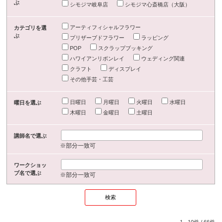
ぶ
シモジマ岐阜店
シモジマ心斎橋店（大阪）
アーティフィシャルフラワー
カテゴリを選
ぶ
プリザーブドフラワー
ラッピング
POP
スクラップブッキング
ハワイアンリボンレイ
ウェディング関連
クラフト
ディスプレイ
その他手芸・工芸
日曜日
月曜日
火曜日
水曜日
曜日を選ぶ
木曜日
金曜日
土曜日
講師名で選ぶ
※部分一致可
ワークショッ
プ名で選ぶ
※部分一致可