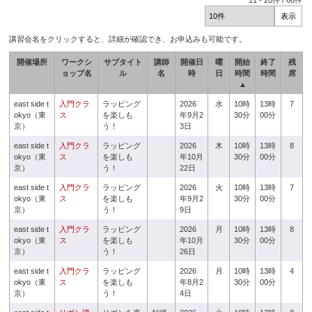
11
-
20
件 /
66
件
講習会名をクリックすると、詳細が確認でき、お申込みも可能です。
開催場所
ワークシ
サブタイト
講師
開催日
曜
開始
終了
残
ョップ名
ル
名
時
日
時間
時間
席
▲
east side t
入門クラ
ラッピング
2026
水
10時
13時
7
okyo（東
ス
を楽しも
年9月2
30分
00分
京）
う！
3日
east side t
入門クラ
ラッピング
2026
木
10時
13時
8
okyo（東
ス
を楽しも
年10月
30分
00分
京）
う！
22日
east side t
入門クラ
ラッピング
2026
火
10時
13時
7
okyo（東
ス
を楽しも
年9月2
30分
00分
京）
う！
9日
east side t
入門クラ
ラッピング
2026
月
10時
13時
8
okyo（東
ス
を楽しも
年10月
30分
00分
京）
う！
26日
east side t
入門クラ
ラッピング
2026
月
10時
13時
4
okyo（東
ス
を楽しも
年8月2
30分
00分
京）
う！
4日