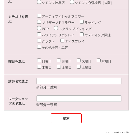
ぶ
シモジマ岐阜店
シモジマ心斎橋店（大阪）
アーティフィシャルフラワー
カテゴリを選
ぶ
プリザーブドフラワー
ラッピング
POP
スクラップブッキング
ハワイアンリボンレイ
ウェディング関連
クラフト
ディスプレイ
その他手芸・工芸
日曜日
月曜日
火曜日
水曜日
曜日を選ぶ
木曜日
金曜日
土曜日
講師名で選ぶ
※部分一致可
ワークショッ
プ名で選ぶ
※部分一致可