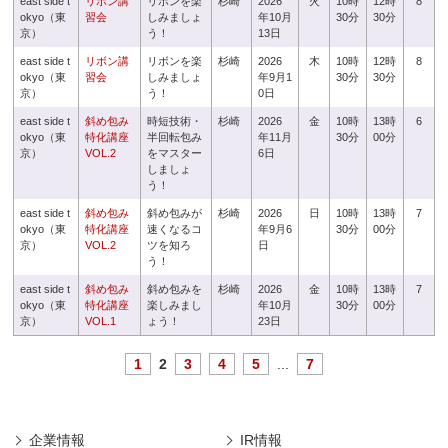
east side t
リボン講
リボンを楽
杉崎
2026
火
10時
12時
8
okyo（東
習会
しみましょ
年10月
30分
30分
京）
う！
13日
east side t
リボン講
リボンを楽
杉崎
2026
木
10時
12時
8
okyo（東
習会
しみましょ
年9月1
30分
30分
京）
う！
0日
east side t
斜め包み
時短技術・
杉崎
2026
金
10時
13時
6
okyo（東
特化講座
半回転包み
年11月
30分
00分
京）
VOL.2
をマスター
6日
しましょ
う！
east side t
斜め包み
斜め包みが
杉崎
2026
日
10時
13時
7
okyo（東
特化講座
速くなるコ
年9月6
30分
00分
京）
VOL.2
ツを知ろ
日
う！
east side t
斜め包み
斜め包みを
杉崎
2026
金
10時
13時
7
okyo（東
特化講座
楽しみまし
年10月
30分
00分
京）
VOL.1
ょう！
23日
1
2
3
4
5
...
7
企業情報
IR情報