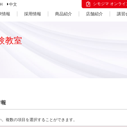
シモジマ オンライ
SH
中文
IR情報
採用情報
商品紹介
店舗紹介
講習
験教室
情報
い。複数の項目を選択することができます。