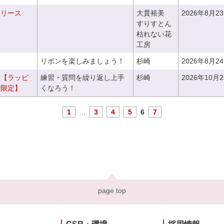
るリース
大貫裕美
2026年8月2
すりすとん
枯れない花
工房
リボンを楽しみましょう！
杉崎
2026年8月2
室【ラッピ
練習・質問を繰り返し上手
杉崎
2026年10月
者限定】
くなろう！
1
...
3
4
5
6
7
page top