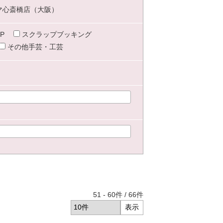
マ心斎橋店（大阪）
P
スクラップブッキング
その他手芸・工芸
51
-
60
件 /
66
件