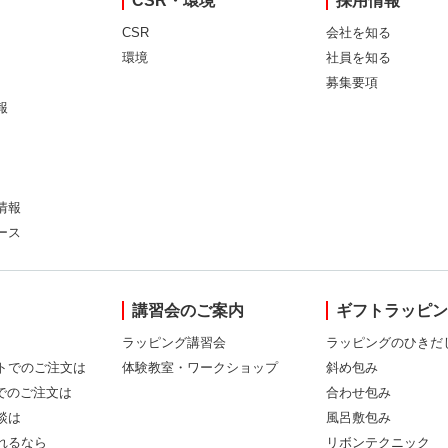
CSR・環境
採用情報
CSR
会社を知る
環境
社員を知る
募集要項
報
情報
ース
講習会のご案内
ギフトラッピ
ラッピング講習会
ラッピングのひきだ
トでのご注文は
体験教室・ワークショップ
斜め包み
Xでのご注文は
合わせ包み
談は
風呂敷包み
れるなら
リボンテクニック