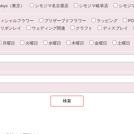
e tokyo（東京）
シモジマ名古屋店
シモジマ岐阜店
シモジ
ィシャルフラワー
プリザーブドフラワー
ラッピング
PO
リボンレイ
ウェディング関連
クラフト
ディスプレイ
月曜日
火曜日
水曜日
木曜日
金曜日
土曜日