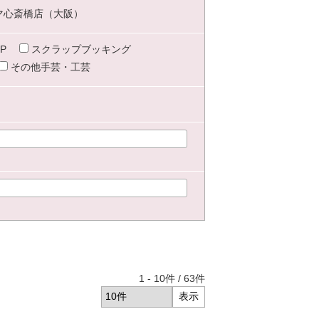
マ心斎橋店（大阪）
P
スクラップブッキング
その他手芸・工芸
1
-
10
件 /
63
件