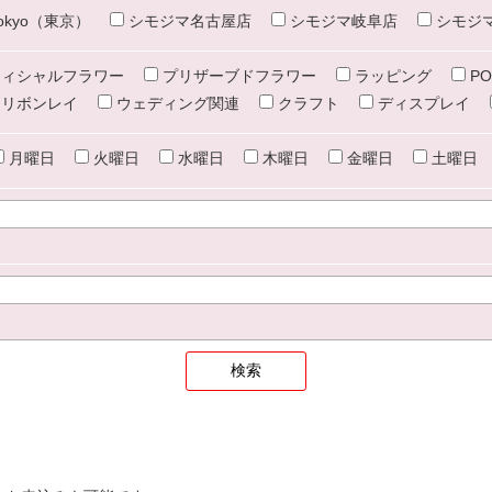
e tokyo（東京）
シモジマ名古屋店
シモジマ岐阜店
シモジ
ィシャルフラワー
プリザーブドフラワー
ラッピング
PO
リボンレイ
ウェディング関連
クラフト
ディスプレイ
月曜日
火曜日
水曜日
木曜日
金曜日
土曜日