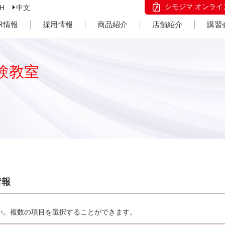
シモジマ オンライ
SH
中文
IR情報
採用情報
商品紹介
店舗紹介
講習
験教室
情報
い。複数の項目を選択することができます。