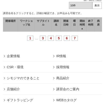
66
-
66
件 /
66
件
講習会名をクリックすると、詳細が確認でき、お申込みも可能です。
開催場所
ワークショ
サブタイト
講師
開催
曜
開始
終了
残
ップ名
ル
名
日時
日
時間
時間
席
▲
1
...
3
4
5
6
7
企業情報
IR情報
CSR・環境
採用情報
シモジマのできること
商品紹介
店舗紹介
講習会のご案内
ギフトラッピング
WEBカタログ