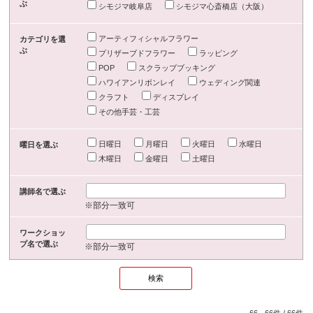
ぶ
シモジマ岐阜店
シモジマ心斎橋店（大阪）
アーティフィシャルフラワー
カテゴリを選
ぶ
プリザーブドフラワー
ラッピング
POP
スクラップブッキング
ハワイアンリボンレイ
ウェディング関連
クラフト
ディスプレイ
その他手芸・工芸
日曜日
月曜日
火曜日
水曜日
曜日を選ぶ
木曜日
金曜日
土曜日
講師名で選ぶ
※部分一致可
ワークショッ
プ名で選ぶ
※部分一致可