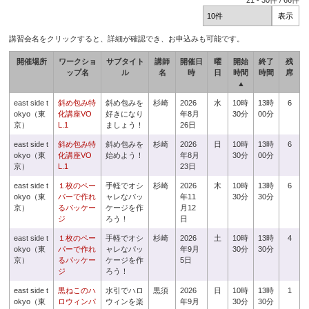
21
-
30
件 /
66
件
講習会名をクリックすると、詳細が確認でき、お申込みも可能です。
開催場所
ワークショ
サブタイト
講師
開催日
曜
開始
終了
残
ップ名
ル
名
時
日
時間
時間
席
▲
east side t
斜め包み特
斜め包みを
杉崎
2026
水
10時
13時
6
okyo（東
化講座VO
好きになり
年8月
30分
00分
京）
L.1
ましょう！
26日
east side t
斜め包み特
斜め包みを
杉崎
2026
日
10時
13時
6
okyo（東
化講座VO
始めよう！
年8月
30分
00分
京）
L.1
23日
east side t
１枚のペー
手軽でオシ
杉崎
2026
木
10時
13時
6
okyo（東
パーで作れ
ャレなパッ
年11
30分
30分
京）
るパッケー
ケージを作
月12
ジ
ろう！
日
east side t
１枚のペー
手軽でオシ
杉崎
2026
土
10時
13時
4
okyo（東
パーで作れ
ャレなパッ
年9月
30分
30分
京）
るパッケー
ケージを作
5日
ジ
ろう！
east side t
黒ねこのハ
水引でハロ
黒須
2026
日
10時
13時
1
okyo（東
ロウィンパ
ウィンを楽
年9月
30分
30分