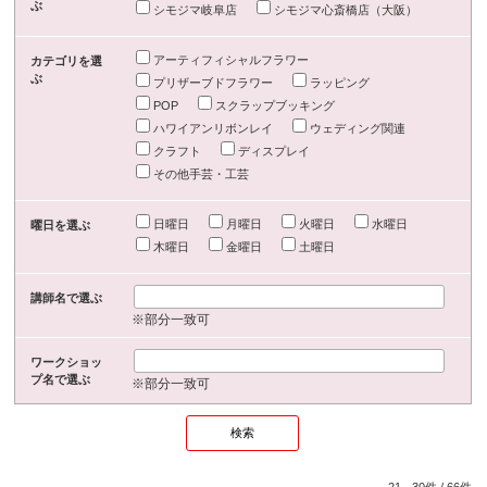
ぶ
シモジマ岐阜店
シモジマ心斎橋店（大阪）
アーティフィシャルフラワー
カテゴリを選
ぶ
プリザーブドフラワー
ラッピング
POP
スクラップブッキング
ハワイアンリボンレイ
ウェディング関連
クラフト
ディスプレイ
その他手芸・工芸
日曜日
月曜日
火曜日
水曜日
曜日を選ぶ
木曜日
金曜日
土曜日
講師名で選ぶ
※部分一致可
ワークショッ
プ名で選ぶ
※部分一致可