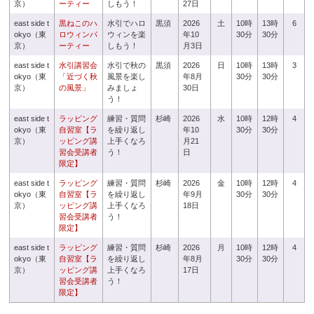
京）
ーティー
しもう！
27日
east side t
黒ねこのハ
水引でハロ
黒須
2026
土
10時
13時
6
okyo（東
ロウィンパ
ウィンを楽
年10
30分
30分
京）
ーティー
しもう！
月3日
east side t
水引講習会
水引で秋の
黒須
2026
日
10時
13時
3
okyo（東
「近づく秋
風景を楽し
年8月
30分
30分
京）
の風景」
みましょ
30日
う！
east side t
ラッピング
練習・質問
杉崎
2026
水
10時
12時
4
okyo（東
自習室【ラ
を繰り返し
年10
30分
30分
京）
ッピング講
上手くなろ
月21
習会受講者
う！
日
限定】
east side t
ラッピング
練習・質問
杉崎
2026
金
10時
12時
4
okyo（東
自習室【ラ
を繰り返し
年9月
30分
30分
京）
ッピング講
上手くなろ
18日
習会受講者
う！
限定】
east side t
ラッピング
練習・質問
杉崎
2026
月
10時
12時
4
okyo（東
自習室【ラ
を繰り返し
年8月
30分
30分
京）
ッピング講
上手くなろ
17日
習会受講者
う！
限定】