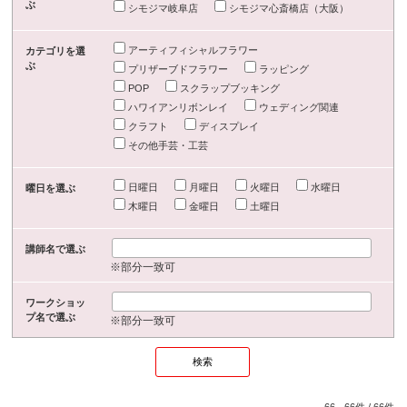
ぶ
シモジマ岐阜店
シモジマ心斎橋店（大阪）
アーティフィシャルフラワー
カテゴリを選
ぶ
プリザーブドフラワー
ラッピング
POP
スクラップブッキング
ハワイアンリボンレイ
ウェディング関連
クラフト
ディスプレイ
その他手芸・工芸
日曜日
月曜日
火曜日
水曜日
曜日を選ぶ
木曜日
金曜日
土曜日
講師名で選ぶ
※部分一致可
ワークショッ
プ名で選ぶ
※部分一致可