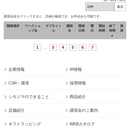
66
-
66
件 /
66
件
講習会名をクリックすると、詳細が確認でき、お申込みも可能です。
開催場所
ワークショ
サブタイト
講師
開催
曜
開始
終了
残
ップ名
ル
名
日時
日
時間
時間
席
▲
1
...
3
4
5
6
7
企業情報
IR情報
CSR・環境
採用情報
シモジマのできること
商品紹介
店舗紹介
講習会のご案内
ギフトラッピング
WEBカタログ