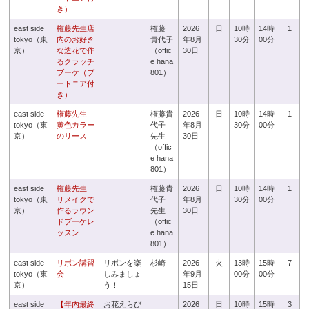
き）
east side
権藤先生店
権藤
2026
日
10時
14時
1
tokyo（東
内のお好き
貴代子
年8月
30分
00分
京）
な造花で作
（offic
30日
るクラッチ
e hana
ブーケ（ブ
801）
ートニア付
き）
east side
権藤先生
権藤貴
2026
日
10時
14時
1
tokyo（東
黄色カラー
代子
年8月
30分
00分
京）
のリース
先生
30日
（offic
e hana
801）
east side
権藤先生
権藤貴
2026
日
10時
14時
1
tokyo（東
リメイクで
代子
年8月
30分
00分
京）
作るラウン
先生
30日
ドブーケレ
（offic
ッスン
e hana
801）
east side
リボン講習
リボンを楽
杉崎
2026
火
13時
15時
7
tokyo（東
会
しみましょ
年9月
00分
00分
京）
う！
15日
east side
【年内最終
お花えらび
2026
日
10時
15時
3