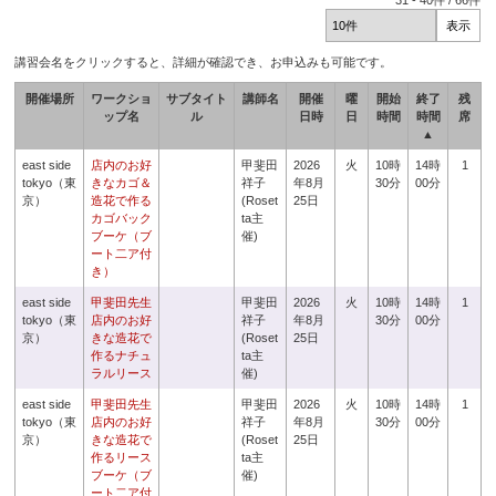
31
-
40
件 /
66
件
講習会名をクリックすると、詳細が確認でき、お申込みも可能です。
開催場所
ワークショ
サブタイト
講師名
開催
曜
開始
終了
残
ップ名
ル
日時
日
時間
時間
席
▲
east side
店内のお好
甲斐田
2026
火
10時
14時
1
tokyo（東
きなカゴ＆
祥子
年8月
30分
00分
京）
造花で作る
(Roset
25日
カゴバック
ta主
ブーケ（ブ
催)
ート二ア付
き）
east side
甲斐田先生
甲斐田
2026
火
10時
14時
1
tokyo（東
店内のお好
祥子
年8月
30分
00分
京）
きな造花で
(Roset
25日
作るナチュ
ta主
ラルリース
催)
east side
甲斐田先生
甲斐田
2026
火
10時
14時
1
tokyo（東
店内のお好
祥子
年8月
30分
00分
京）
きな造花で
(Roset
25日
作るリース
ta主
ブーケ（ブ
催)
ート二ア付