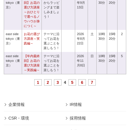
tokyo（東
回】お花の
からラッピ
年9月
30分
20分
京）
選び方講座
ングまで楽
13日
～おひとり
しみましょ
で選べるノ
う！
ウハウが身
につく～
east side
お花の選び
テーマに沿
2026
土
10時
15時
2
tokyo（東
方講座～実
ってお花を
年8月
30分
20分
京）
践編～
選ぶことを
22日
楽しもう！
east side
【年内最終
テーマに沿
2026
日
10時
15時
5
tokyo（東
回】お花の
ってお花を
年11
30分
20分
京）
選び方講座
選ぶことを
月8日
～実践編～
楽しもう！
1
2
3
4
5
6
7
企業情報
IR情報
CSR・環境
採用情報