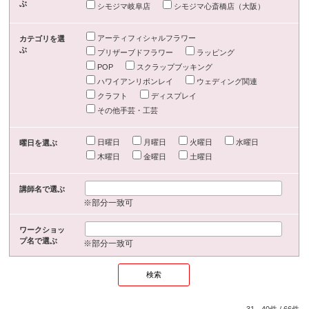
ぶ
シモジマ岐阜店
シモジマ心斎橋店（大阪）
アーティフィシャルフラワー
カテゴリを選
ぶ
プリザーブドフラワー
ラッピング
POP
スクラップブッキング
ハワイアンリボンレイ
ウェディング関連
クラフト
ディスプレイ
その他手芸・工芸
日曜日
月曜日
火曜日
水曜日
曜日を選ぶ
木曜日
金曜日
土曜日
講師名で選ぶ
※部分一致可
ワークショッ
プ名で選ぶ
※部分一致可