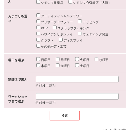
ぶ
シモジマ岐阜店
シモジマ心斎橋店（大阪）
アーティフィシャルフラワー
カテゴリを選
ぶ
プリザーブドフラワー
ラッピング
POP
スクラップブッキング
ハワイアンリボンレイ
ウェディング関連
クラフト
ディスプレイ
その他手芸・工芸
日曜日
月曜日
火曜日
水曜日
曜日を選ぶ
木曜日
金曜日
土曜日
講師名で選ぶ
※部分一致可
ワークショッ
プ名で選ぶ
※部分一致可