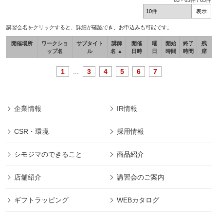
63
-
63
件 /
63
件
講習会名をクリックすると、詳細が確認でき、お申込みも可能です。
開催場所
ワークショ
サブタイト
講師
開催
曜
開始
終了
残
ップ名
ル
名 ▲
日時
日
時間
時間
席
1
...
3
4
5
6
7
企業情報
IR情報
CSR・環境
採用情報
シモジマのできること
商品紹介
店舗紹介
講習会のご案内
ギフトラッピング
WEBカタログ