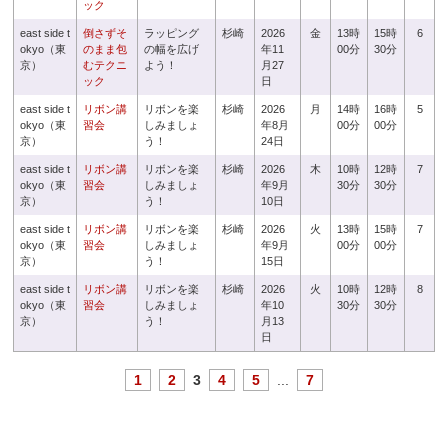
ック
east side t
倒さずそ
ラッピング
杉崎
2026
金
13時
15時
6
okyo（東
のまま包
の幅を広げ
年11
00分
30分
京）
むテクニ
よう！
月27
ック
日
east side t
リボン講
リボンを楽
杉崎
2026
月
14時
16時
5
okyo（東
習会
しみましょ
年8月
00分
00分
京）
う！
24日
east side t
リボン講
リボンを楽
杉崎
2026
木
10時
12時
7
okyo（東
習会
しみましょ
年9月
30分
30分
京）
う！
10日
east side t
リボン講
リボンを楽
杉崎
2026
火
13時
15時
7
okyo（東
習会
しみましょ
年9月
00分
00分
京）
う！
15日
east side t
リボン講
リボンを楽
杉崎
2026
火
10時
12時
8
okyo（東
習会
しみましょ
年10
30分
30分
京）
う！
月13
日
1
2
3
4
5
...
7