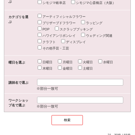
ぶ
シモジマ岐阜店
シモジマ心斎橋店（大阪）
アーティフィシャルフラワー
カテゴリを選
ぶ
プリザーブドフラワー
ラッピング
POP
スクラップブッキング
ハワイアンリボンレイ
ウェディング関連
クラフト
ディスプレイ
その他手芸・工芸
日曜日
月曜日
火曜日
水曜日
曜日を選ぶ
木曜日
金曜日
土曜日
講師名で選ぶ
※部分一致可
ワークショッ
プ名で選ぶ
※部分一致可