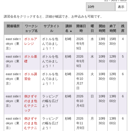
21
-
30
件 /
66
件
講習会名をクリックすると、詳細が確認でき、お申込みも可能です。
開催場所
ワークシ
サブタイト
講師
開催日
曜
開始
終了
残
ョップ名
ル
名 ▲
時
日
時間
時間
席
east side t
ボトルア
ボトルを包
杉崎
2026
水
13時
15時
4
okyo（東
レンジ
んでみまし
年9月
30分
30分
京）
ょう！！
9日
east side t
ボトル基
ボトルを包
杉崎
2026
水
10時
12時
5
okyo（東
礎
んでみまし
年9月
30分
00分
京）
ょう！！
9日
east side t
ボトル講
ボトルを包
杉崎
2026
火
10時
12時
6
okyo（東
習会
んでみまし
年10
30分
00分
京）
ょう！！
月27
日
east side t
倒さずそ
ラッピング
杉崎
2026
日
10時
13時
6
okyo（東
のまま包
の幅を広げ
年10
30分
00分
京）
むテクニ
よう！
月4日
ック
east side t
倒さずそ
ラッピング
杉崎
2026
月
10時
13時
6
okyo（東
のまま包
の幅を広げ
年11
30分
00分
京）
むテクニ
よう！
月9日