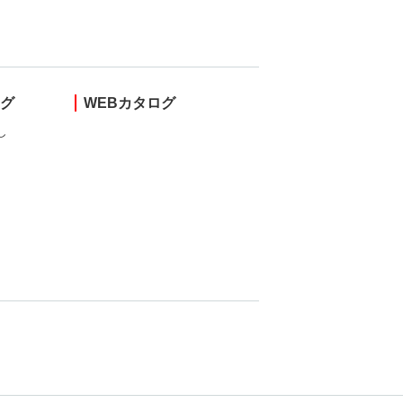
ング
WEBカタログ
し