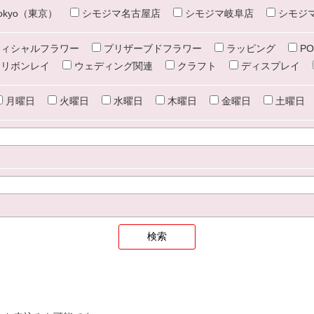
e tokyo（東京）
シモジマ名古屋店
シモジマ岐阜店
シモジ
ィシャルフラワー
プリザーブドフラワー
ラッピング
PO
リボンレイ
ウェディング関連
クラフト
ディスプレイ
月曜日
火曜日
水曜日
木曜日
金曜日
土曜日