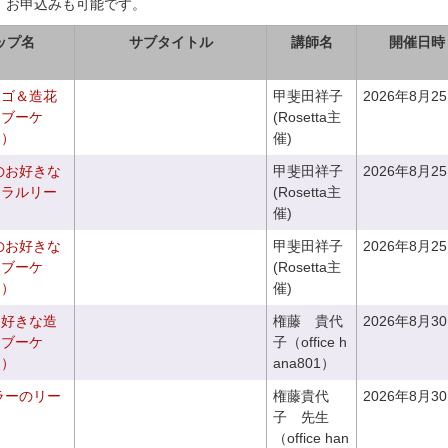
、お申込みも可能です。
ップ名
サブタイトル
講師名
開催日時
カゴ＆造花
甲斐田祥子
2026年8月2
クブーケ
(Rosetta主
き）
催)
のお好きな
甲斐田祥子
2026年8月2
ュラルリー
(Rosetta主
催)
のお好きな
甲斐田祥子
2026年8月2
スブーケ
(Rosetta主
き）
催)
お好きな造
権藤 貴代
2026年8月3
チブーケ
子（office h
き）
ana801）
ラーのリー
権藤貴代
2026年8月3
子 先生
（office han