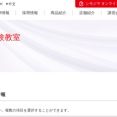
シモジマ オンライ
SH
中文
IR情報
採用情報
商品紹介
店舗紹介
講習
験教室
情報
い。複数の項目を選択することができます。