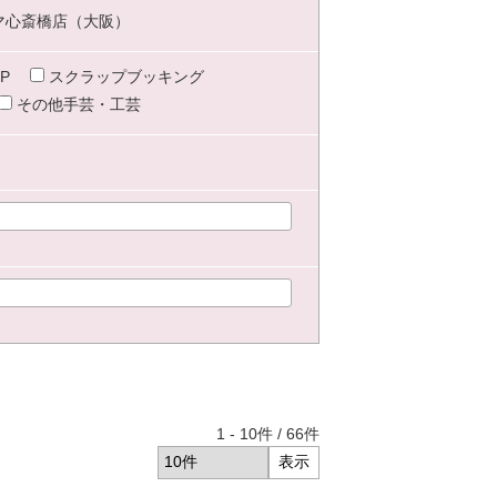
マ心斎橋店（大阪）
P
スクラップブッキング
その他手芸・工芸
1
-
10
件 /
66
件