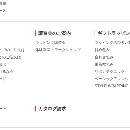
情報
ース
講習会のご案内
ギフトラッピ
ラッピング講習会
ラッピングのひきだ
トでのご注文は
体験教室・ワークショップ
斜め包み
Xでのご注文は
合わせ包み
談は
風呂敷包み
れるなら
リボンテクニック
ード
ベーシックアレンジ
STYLE WRAPPING
ート
カタログ請求