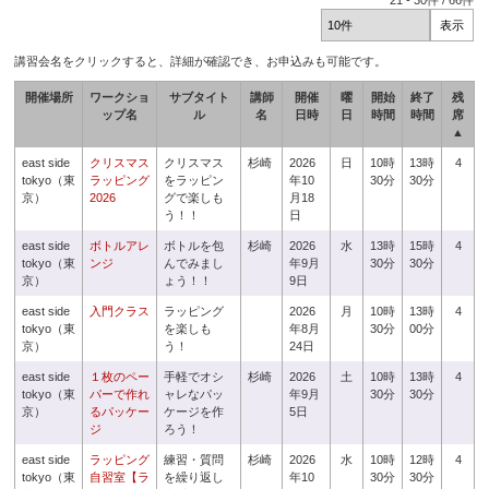
21
-
30
件 /
66
件
講習会名をクリックすると、詳細が確認でき、お申込みも可能です。
開催場所
ワークショ
サブタイト
講師
開催
曜
開始
終了
残
ップ名
ル
名
日時
日
時間
時間
席
▲
east side
クリスマス
クリスマス
杉崎
2026
日
10時
13時
4
tokyo（東
ラッピング
をラッピン
年10
30分
30分
京）
2026
グで楽しも
月18
う！！
日
east side
ボトルアレ
ボトルを包
杉崎
2026
水
13時
15時
4
tokyo（東
ンジ
んでみまし
年9月
30分
30分
京）
ょう！！
9日
east side
入門クラス
ラッピング
2026
月
10時
13時
4
tokyo（東
を楽しも
年8月
30分
00分
京）
う！
24日
east side
１枚のペー
手軽でオシ
杉崎
2026
土
10時
13時
4
tokyo（東
パーで作れ
ャレなパッ
年9月
30分
30分
京）
るパッケー
ケージを作
5日
ジ
ろう！
east side
ラッピング
練習・質問
杉崎
2026
水
10時
12時
4
tokyo（東
自習室【ラ
を繰り返し
年10
30分
30分