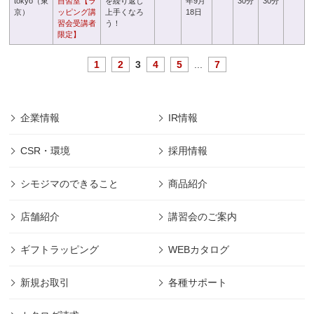
tokyo（東
自習室【ラ
を繰り返し
年9月
30分
30分
京）
ッピング講
上手くなろ
18日
習会受講者
う！
限定】
1
2
3
4
5
...
7
企業情報
IR情報
CSR・環境
採用情報
シモジマのできること
商品紹介
店舗紹介
講習会のご案内
ギフトラッピング
WEBカタログ
新規お取引
各種サポート