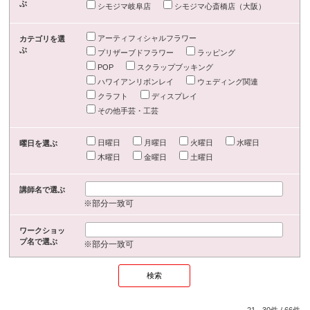
ぶ
シモジマ岐阜店
シモジマ心斎橋店（大阪）
アーティフィシャルフラワー
カテゴリを選
ぶ
プリザーブドフラワー
ラッピング
POP
スクラップブッキング
ハワイアンリボンレイ
ウェディング関連
クラフト
ディスプレイ
その他手芸・工芸
日曜日
月曜日
火曜日
水曜日
曜日を選ぶ
木曜日
金曜日
土曜日
講師名で選ぶ
※部分一致可
ワークショッ
プ名で選ぶ
※部分一致可