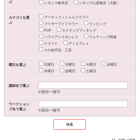
ぶ
シモジマ岐阜店
シモジマ心斎橋店（大阪）
アーティフィシャルフラワー
カテゴリを選
ぶ
プリザーブドフラワー
ラッピング
POP
スクラップブッキング
ハワイアンリボンレイ
ウェディング関連
クラフト
ディスプレイ
その他手芸・工芸
日曜日
月曜日
火曜日
水曜日
曜日を選ぶ
木曜日
金曜日
土曜日
講師名で選ぶ
※部分一致可
ワークショッ
プ名で選ぶ
※部分一致可