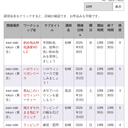
41
-
50
件 /
66
件
講習会名をクリックすると、詳細が確認でき、お申込みも可能です。
開催場所
ワークショ
サブタイト
講師
開催
曜
開始
終了
残
ップ名
ル
名
日時
日
時間
時間
席
▲
east side
斜め包み特
半回転包
杉崎
2026
水
13時
15時
8
tokyo（東
化講座VO
み、効率の
年9月
00分
30分
京）
L.2
良い斜め包
30日
みを習得し
ましょう
east side
ハロウィン
ハロウィン
杉崎
2026
金
13時
16時
5
tokyo（東
リボンリー
リースで楽
年10
00分
00分
京）
ス
しみましょ
月2日
う！
east side
黒ねこのハ
水引でハロ
黒須
2026
土
10時
13時
3
tokyo（東
ロウィンパ
ウィンを楽
年10
30分
30分
京）
ーティー
しもう！
月3日
east side
倒さずその
ラッピング
杉崎
2026
日
10時
13時
6
tokyo（東
まま包むテ
の幅を広げ
年10
30分
00分
京）
クニック
よう！
月4日
east side
ラッピング
練習・質問
杉崎
2026
日
14時
16時
4