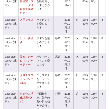
tokyo（東
自習室【ラ
を繰り返し
年10
00分
00分
京）
ッピング講
上手くなろ
月4日
習会受講者
う！
限定】
east side
入門クラス
ラッピング
2026
火
13時
16時
8
tokyo（東
を楽しも
年10
30分
00分
京）
う！
月13
日
east side
リボン講習
リボンを楽
杉崎
2026
火
10時
12時
8
tokyo（東
会
しみましょ
年10
30分
30分
京）
う！
月13
日
east side
黒ねこのハ
水引でハロ
黒須
2026
水
13時
16時
8
tokyo（東
ロウィンパ
ウィンを楽
年10
00分
00分
京）
ーティー
しもう！
月14
日
east side
クリスマス
クリスマス
杉崎
2026
日
10時
13時
3
tokyo（東
ラッピング
をラッピン
年10
30分
30分
京）
2026
グで楽しも
月18
う！！
日
east side
斜め包み特
半回転包
杉崎
2026
月
13時
15時
8
tokyo（東
化講座VO
み、効率の
年10
00分
30分
京）
L.2
良い斜め包
月19
みを習得し
日