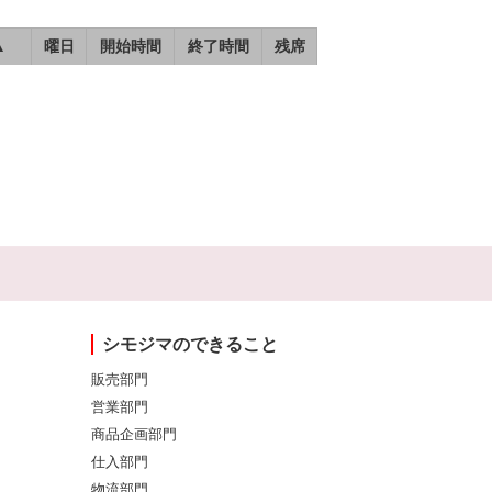
▲
曜日
開始時間
終了時間
残席
シモジマのできること
販売部門
営業部門
商品企画部門
仕入部門
物流部門