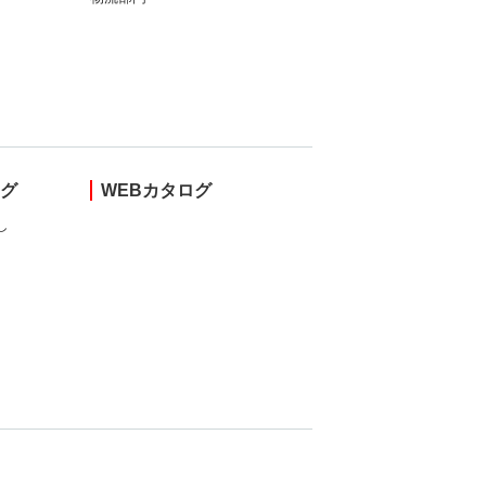
ング
WEBカタログ
し