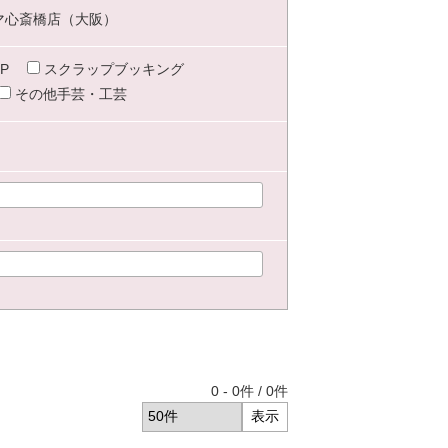
マ心斎橋店（大阪）
P
スクラップブッキング
その他手芸・工芸
0
-
0
件 /
0
件