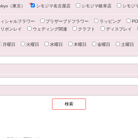
e tokyo（東京）
シモジマ名古屋店
シモジマ岐阜店
シモジ
ィシャルフラワー
プリザーブドフラワー
ラッピング
PO
リボンレイ
ウェディング関連
クラフト
ディスプレイ
月曜日
火曜日
水曜日
木曜日
金曜日
土曜日