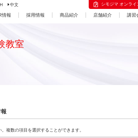
シモジマ オンライ
SH
中文
IR情報
採用情報
商品紹介
店舗紹介
講習
験教室
情報
い。複数の項目を選択することができます。