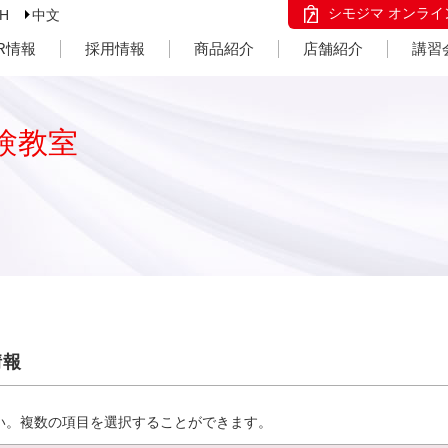
シモジマ オンライ
SH
中文
IR情報
採用情報
商品紹介
店舗紹介
講習
験教室
情報
い。複数の項目を選択することができます。