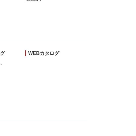
ング
WEBカタログ
し