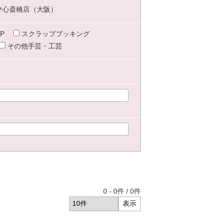
マ心斎橋店（大阪）
P
スクラップブッキング
その他手芸・工芸
0
-
0
件 /
0
件