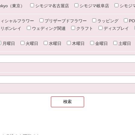
e tokyo（東京）
シモジマ名古屋店
シモジマ岐阜店
シモジ
ィシャルフラワー
プリザーブドフラワー
ラッピング
PO
リボンレイ
ウェディング関連
クラフト
ディスプレイ
月曜日
火曜日
水曜日
木曜日
金曜日
土曜日