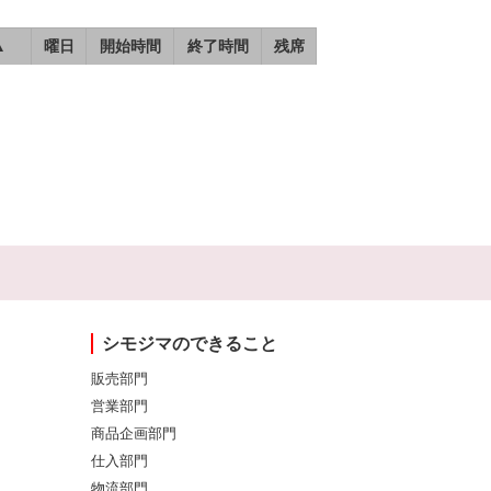
▲
曜日
開始時間
終了時間
残席
シモジマのできること
販売部門
営業部門
商品企画部門
仕入部門
物流部門