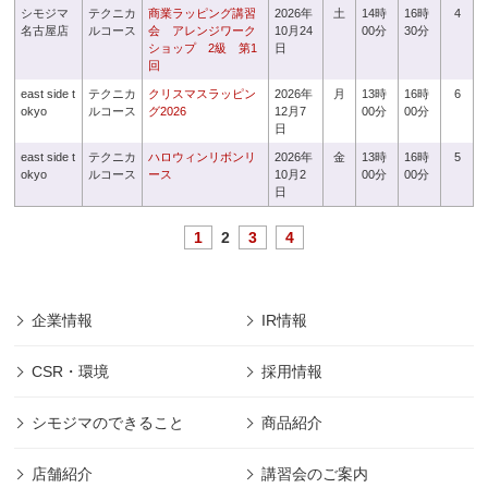
シモジマ
テクニカ
商業ラッピング講習
2026年
土
14時
16時
4
名古屋店
ルコース
会 アレンジワーク
10月24
00分
30分
ショップ 2級 第1
日
回
east side t
テクニカ
クリスマスラッピン
2026年
月
13時
16時
6
okyo
ルコース
グ2026
12月7
00分
00分
日
east side t
テクニカ
ハロウィンリボンリ
2026年
金
13時
16時
5
okyo
ルコース
ース
10月2
00分
00分
日
1
2
3
4
企業情報
IR情報
CSR・環境
採用情報
シモジマのできること
商品紹介
店舗紹介
講習会のご案内