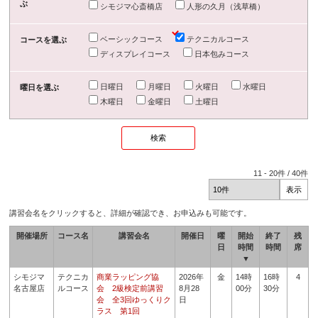
ぶ
シモジマ心斎橋店
人形の久月（浅草橋）
ベーシックコース
テクニカルコース
コースを選ぶ
ディスプレイコース
日本包みコース
日曜日
月曜日
火曜日
水曜日
曜日を選ぶ
木曜日
金曜日
土曜日
11
-
20
件 /
40
件
講習会名をクリックすると、詳細が確認でき、お申込みも可能です。
開催場所
コース名
講習会名
開催日
曜
開始
終了
残
日
時間
時間
席
▼
シモジマ
テクニカ
商業ラッピング協
2026年
金
14時
16時
4
名古屋店
ルコース
会 2級検定前講習
8月28
00分
30分
会 全3回ゆっくりク
日
ラス 第1回