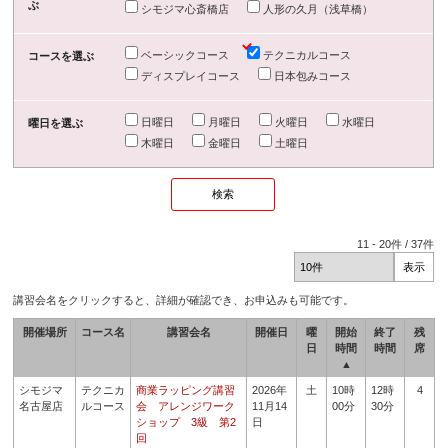
ぶ
シモジマ心斎橋店
人形の久月（浅草橋）
ベーシックコース
テクニカルコース
コースを選ぶ
ディスプレイコース
日本包みコース
日曜日
月曜日
火曜日
水曜日
曜日を選ぶ
木曜日
金曜日
土曜日
11
-
20
件 /
37
件
講習会名をクリックすると、詳細が確認でき、お申込みも可能です。
開催場所
コース名
講習会名
開催日
曜
開始
終了
残
日
時間
時間
席
▲
シモジマ
テクニカ
商業ラッピング講習
2026年
土
10時
12時
4
名古屋店
ルコース
会 アレンジワーク
11月14
00分
30分
ショップ 3級 第2
日
回