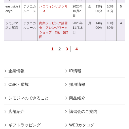
east side t
テクニカ
ハロウィンリボンリ
2026年
金
13時
16時
5
okyo
ルコース
ース
10月2
00分
00分
日
シモジマ
テクニカ
商業ラッピング講習
2026年
月
14時
16時
4
名古屋店
ルコース
会 アレンジワーク
11月16
00分
30分
ショップ 2級 第2
日
回
1
2
3
4
企業情報
IR情報
CSR・環境
採用情報
シモジマのできること
商品紹介
店舗紹介
講習会のご案内
ギフトラッピング
WEBカタログ