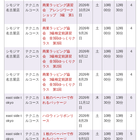
シモジマ
テクニカ
商業ラッピング講習
2026年
土
10時
12時
4
名古屋店
ルコース
会 アレンジワーク
10月24
00分
30分
ショップ 3級 第1
日
回
シモジマ
テクニカ
商業ラッピング協
2026年
土
10時
12時
4
名古屋店
ルコース
会 3級検定前講習
9月26
00分
30分
会 全3回ゆっくりク
日
ラス 第3回
シモジマ
テクニカ
商業ラッピング協
2026年
土
10時
12時
4
名古屋店
ルコース
会 3級検定前講習
9月12
00分
30分
会 全3回ゆっくりク
日
ラス 第2回
シモジマ
テクニカ
商業ラッピング協
2026年
土
10時
12時
4
名古屋店
ルコース
会 3級検定前講習
8月29
00分
30分
会 全3回ゆっくりク
日
ラス 第1回
east side t
テクニカ
１枚のペーパーで作
2026年
木
10時
13時
6
okyo
ルコース
れるパッケージ
11月12
30分
30分
日
east side t
テクニカ
ハロウィンリボンリ
2026年
土
10時
13時
2
okyo
ルコース
ース
8月29
30分
30分
日
east side t
テクニカ
１枚のペーパーで作
2026年
土
10時
13時
5
okyo
ルコース
れるパッケージ
9月5日
30分
30分