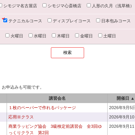
シモジマ名古屋店
シモジマ心斎橋店
人形の久月（浅草橋）
テクニカルコース
ディスプレイコース
日本包みコース
火曜日
水曜日
木曜日
金曜日
土曜日
、お申込みも可能です。
講習会名
開催日 ▲
１枚のペーパーで作れるパッケージ
2026年9月5
応用Ⅲクラス
2026年9月1
商業ラッピング協会 3級検定前講習会 全3回ゆ
2026年9月1
っくりクラス 第2回