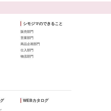
シモジマのできること
販売部門
営業部門
商品企画部門
仕入部門
物流部門
ング
WEBカタログ
し