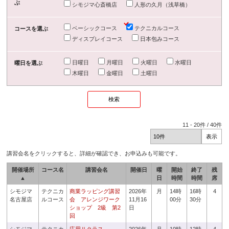
ぶ
シモジマ心斎橋店
人形の久月（浅草橋）
ベーシックコース
テクニカルコース
コースを選ぶ
ディスプレイコース
日本包みコース
日曜日
月曜日
火曜日
水曜日
曜日を選ぶ
木曜日
金曜日
土曜日
11
-
20
件 /
40
件
講習会名をクリックすると、詳細が確認でき、お申込みも可能です。
開催場所
コース名
講習会名
開催日
曜
開始
終了
残
▲
日
時間
時間
席
シモジマ
テクニカ
商業ラッピング講習
2026年
月
14時
16時
4
名古屋店
ルコース
会 アレンジワーク
11月16
00分
30分
ショップ 2級 第2
日
回