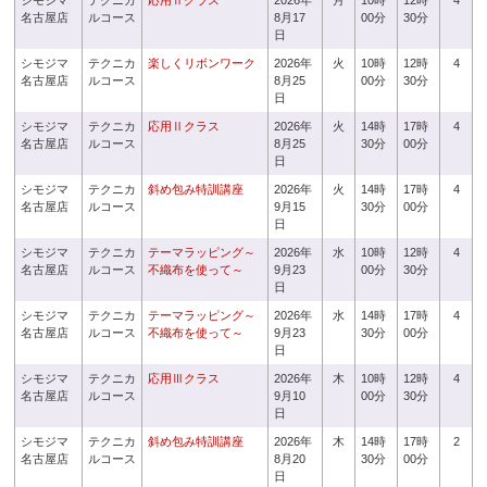
シモジマ
テクニカ
応用Ⅱクラス
2026年
月
10時
12時
4
名古屋店
ルコース
8月17
00分
30分
日
シモジマ
テクニカ
楽しくリボンワーク
2026年
火
10時
12時
4
名古屋店
ルコース
8月25
00分
30分
日
シモジマ
テクニカ
応用Ⅱクラス
2026年
火
14時
17時
4
名古屋店
ルコース
8月25
30分
00分
日
シモジマ
テクニカ
斜め包み特訓講座
2026年
火
14時
17時
4
名古屋店
ルコース
9月15
30分
00分
日
シモジマ
テクニカ
テーマラッピング～
2026年
水
10時
12時
4
名古屋店
ルコース
不織布を使って～
9月23
00分
30分
日
シモジマ
テクニカ
テーマラッピング～
2026年
水
14時
17時
4
名古屋店
ルコース
不織布を使って～
9月23
30分
00分
日
シモジマ
テクニカ
応用Ⅲクラス
2026年
木
10時
12時
4
名古屋店
ルコース
9月10
00分
30分
日
シモジマ
テクニカ
斜め包み特訓講座
2026年
木
14時
17時
2
名古屋店
ルコース
8月20
30分
00分
日