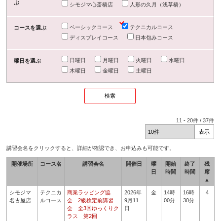
ぶ
シモジマ心斎橋店
人形の久月（浅草橋）
ベーシックコース
テクニカルコース
コースを選ぶ
ディスプレイコース
日本包みコース
日曜日
月曜日
火曜日
水曜日
曜日を選ぶ
木曜日
金曜日
土曜日
11
-
20
件 /
37
件
講習会名をクリックすると、詳細が確認でき、お申込みも可能です。
開催場所
コース名
講習会名
開催日
曜
開始
終了
残
日
時間
時間
席
▲
シモジマ
テクニカ
商業ラッピング協
2026年
金
14時
16時
4
名古屋店
ルコース
会 2級検定前講習
9月11
00分
30分
会 全3回ゆっくりク
日
ラス 第2回