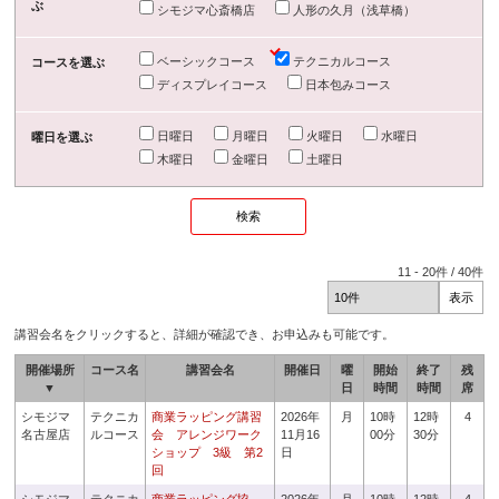
ぶ
シモジマ心斎橋店
人形の久月（浅草橋）
ベーシックコース
テクニカルコース
コースを選ぶ
ディスプレイコース
日本包みコース
日曜日
月曜日
火曜日
水曜日
曜日を選ぶ
木曜日
金曜日
土曜日
11
-
20
件 /
40
件
講習会名をクリックすると、詳細が確認でき、お申込みも可能です。
開催場所
コース名
講習会名
開催日
曜
開始
終了
残
▼
日
時間
時間
席
シモジマ
テクニカ
商業ラッピング講習
2026年
月
10時
12時
4
名古屋店
ルコース
会 アレンジワーク
11月16
00分
30分
ショップ 3級 第2
日
回