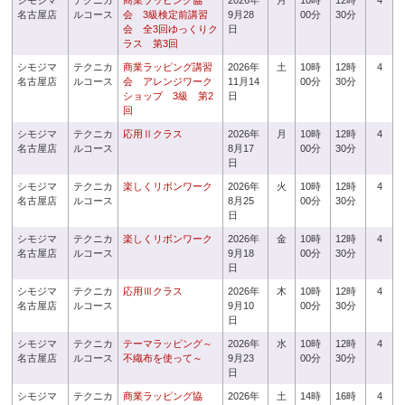
シモジマ
テクニカ
商業ラッピング協
2026年
月
10時
12時
4
名古屋店
ルコース
会 3級検定前講習
9月28
00分
30分
会 全3回ゆっくりク
日
ラス 第3回
シモジマ
テクニカ
商業ラッピング講習
2026年
土
10時
12時
4
名古屋店
ルコース
会 アレンジワーク
11月14
00分
30分
ショップ 3級 第2
日
回
シモジマ
テクニカ
応用Ⅱクラス
2026年
月
10時
12時
4
名古屋店
ルコース
8月17
00分
30分
日
シモジマ
テクニカ
楽しくリボンワーク
2026年
火
10時
12時
4
名古屋店
ルコース
8月25
00分
30分
日
シモジマ
テクニカ
楽しくリボンワーク
2026年
金
10時
12時
4
名古屋店
ルコース
9月18
00分
30分
日
シモジマ
テクニカ
応用Ⅲクラス
2026年
木
10時
12時
4
名古屋店
ルコース
9月10
00分
30分
日
シモジマ
テクニカ
テーマラッピング～
2026年
水
10時
12時
4
名古屋店
ルコース
不織布を使って～
9月23
00分
30分
日
シモジマ
テクニカ
商業ラッピング協
2026年
土
14時
16時
4