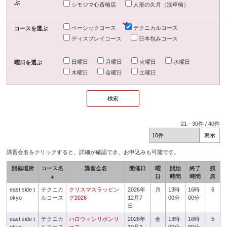
ぶ
シモジマ心斎橋店
人形の久月（浅草橋）
ベーシックコース
テクニカルコース
コースを選ぶ
ディスプレイコース
日本包みコース
日曜日
月曜日
火曜日
水曜日
曜日を選ぶ
木曜日
金曜日
土曜日
21
-
30
件 /
40
件
講習会名をクリックすると、詳細が確認でき、お申込みも可能です。
開催場所
コース名
講習会名
開催日
曜
開始
終了
残
▲
日
時間
時間
席
east side t
テクニカ
クリスマスラッピン
2026年
月
13時
16時
6
okyo
ルコース
グ2026
12月7
00分
00分
日
east side t
テクニカ
ハロウィンリボンリ
2026年
金
13時
16時
5