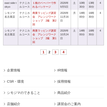
east side t
テクニカ
１枚のペーパーで作
2026年
土
10時
13時
4
okyo
ルコース
れるパッケージ
9月5日
30分
30分
シモジマ
テクニカ
商業ラッピング講習
2026年
月
14時
16時
4
名古屋店
ルコース
会 アレンジワーク
11月16
00分
30分
ショップ 2級 第2
日
回
シモジマ
テクニカ
商業ラッピング講習
2026年
土
14時
16時
4
名古屋店
ルコース
会 アレンジワーク
10月24
00分
30分
ショップ 2級 第1
日
回
1
2
3
4
企業情報
IR情報
CSR・環境
採用情報
シモジマのできること
商品紹介
店舗紹介
講習会のご案内