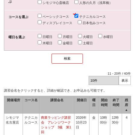
ぶ
シモジマ心斎橋店
人形の久月（浅草橋）
ベーシックコース
テクニカルコース
コースを選ぶ
ディスプレイコース
日本包みコース
日曜日
月曜日
火曜日
水曜日
曜日を選ぶ
木曜日
金曜日
土曜日
11
-
20
件 /
40
件
講習会名をクリックすると、詳細が確認でき、お申込みも可能です。
開催場所
コース名
講習会名
開催日
曜
開始
終了
残
日
時間
時間
席
▲
シモジマ
テクニカ
商業ラッピング講習
2026年
金
10時
12時
4
名古屋店
ルコース
会 アレンジワーク
10月23
00分
30分
ショップ 3級 第1
日
回