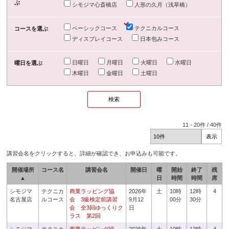
ぶ
シモジマ心斎橋店
人形の久月（浅草橋）
ベーシックコース
テクニカルコース
コースを選ぶ
ディスプレイコース
日本包みコース
日曜日
月曜日
火曜日
水曜日
曜日を選ぶ
木曜日
金曜日
土曜日
11
-
20
件 /
40
件
講習会名をクリックすると、詳細が確認でき、お申込みも可能です。
開催場所
コース名
講習会名
開催日
曜
開始
終了
残
▲
日
時間
時間
席
シモジマ
テクニカ
商業ラッピング協
2026年
土
10時
12時
4
名古屋店
ルコース
会 3級検定前講習
9月12
00分
30分
会 全3回ゆっくりク
日
ラス 第2回