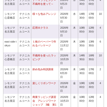
シモジマ
テクニカ
テーマラッピング～
2026年
水
14時
17時
4
名古屋店
ルコース
不織布を使って～
9月23
30分
00分
日
シモジマ
テクニカ
様々な包みアレンジ
2026年
水
14時
17時
10
心斎橋店
ルコース
9月30
30分
00分
日
シモジマ
テクニカ
応用Ⅲクラス
2026年
木
10時
12時
4
名古屋店
ルコース
9月10
00分
30分
日
east side t
テクニカ
１枚のペーパーで作
2026年
木
10時
13時
6
okyo
ルコース
れるパッケージ
11月12
30分
30分
日
シモジマ
テクニカ
不織布を使ったラッ
2026年
木
14時
16時
10
心斎橋店
ルコース
ピング
10月29
30分
30分
日
シモジマ
テクニカ
斜め包み特訓講座
2026年
木
14時
17時
2
名古屋店
ルコース
8月20
30分
00分
日
シモジマ
テクニカ
楽しくリボンワーク
2026年
金
10時
12時
4
名古屋店
ルコース
9月18
00分
30分
日
シモジマ
テクニカ
商業ラッピング講習
2026年
金
10時
12時
4
名古屋店
ルコース
会 アレンジワーク
10月23
00分
30分
ショップ 3級 第1
日