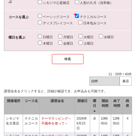
ぶ
シモジマ心斎橋店
人形の久月（浅草橋）
ベーシックコース
テクニカルコース
コースを選ぶ
ディスプレイコース
日本包みコース
日曜日
月曜日
火曜日
水曜日
曜日を選ぶ
木曜日
金曜日
土曜日
11
-
20
件 /
40
件
講習会名をクリックすると、詳細が確認でき、お申込みも可能です。
開催場所
コース名
講習会名
開催日
曜
開始
終了
残
日
時間
時間
席
▲
シモジマ
テクニカ
テーマラッピング～
2026年
水
10時
12時
4
名古屋店
ルコース
不織布を使って～
9月23
00分
30分
日