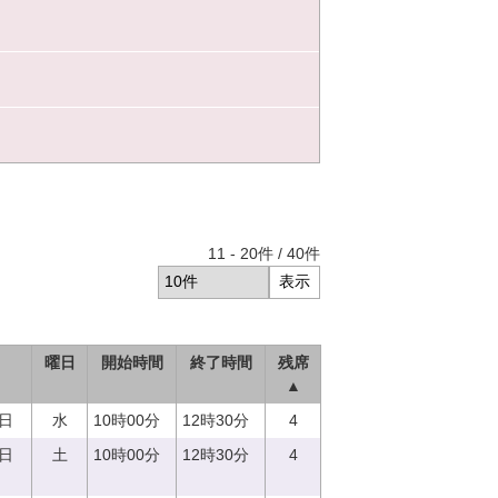
11
-
20
件 /
40
件
曜日
開始時間
終了時間
残席
▲
3日
水
10時00分
12時30分
4
6日
土
10時00分
12時30分
4