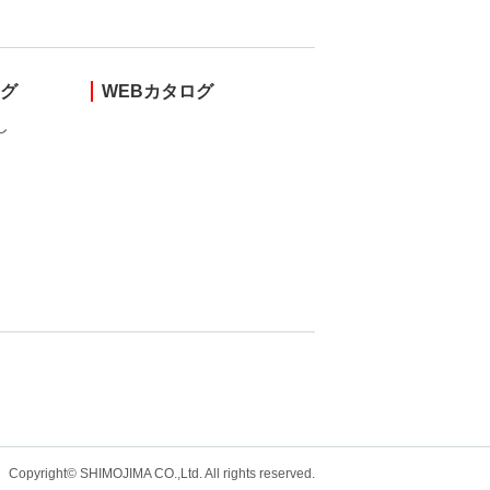
ング
WEBカタログ
し
Copyright© SHIMOJIMA CO.,Ltd. All rights
reserved.