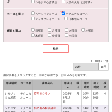
ぶ
シモジマ心斎橋店
人形の久月（浅草橋）
ベーシックコース
テクニカルコース
コースを選ぶ
ディスプレイコース
日本包みコース
日曜日
月曜日
火曜日
水曜日
曜日を選ぶ
木曜日
金曜日
土曜日
1
-
10
件 /
37
件
講習会名をクリックすると、詳細が確認でき、お申込みも可能です。
開催場所
コース名
講習会名
開催日
曜
開始
終了
残
▲
日
時間
時間
席
シモジマ
テクニカ
応用Ⅱクラス
2026年
月
10時
12時
4
名古屋店
ルコース
8月17
00分
30分
日
シモジマ
テクニカ
斜め包み特訓講座
2026年
木
14時
17時
2