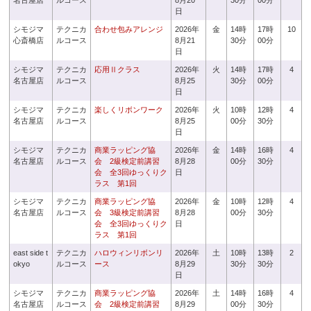
名古屋店
ルコース
8月20
30分
00分
日
シモジマ
テクニカ
合わせ包みアレンジ
2026年
金
14時
17時
10
心斎橋店
ルコース
8月21
30分
00分
日
シモジマ
テクニカ
応用Ⅱクラス
2026年
火
14時
17時
4
名古屋店
ルコース
8月25
30分
00分
日
シモジマ
テクニカ
楽しくリボンワーク
2026年
火
10時
12時
4
名古屋店
ルコース
8月25
00分
30分
日
シモジマ
テクニカ
商業ラッピング協
2026年
金
14時
16時
4
名古屋店
ルコース
会 2級検定前講習
8月28
00分
30分
会 全3回ゆっくりク
日
ラス 第1回
シモジマ
テクニカ
商業ラッピング協
2026年
金
10時
12時
4
名古屋店
ルコース
会 3級検定前講習
8月28
00分
30分
会 全3回ゆっくりク
日
ラス 第1回
east side t
テクニカ
ハロウィンリボンリ
2026年
土
10時
13時
2
okyo
ルコース
ース
8月29
30分
30分
日
シモジマ
テクニカ
商業ラッピング協
2026年
土
14時
16時
4
名古屋店
ルコース
会 2級検定前講習
8月29
00分
30分