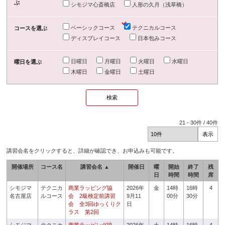
ぶ
シモジマ心斎橋店
人形の久月（浅草橋）
ベーシックコース
テクニカルコース
コースを選ぶ
ディスプレイコース
日本包みコース
日曜日
月曜日
火曜日
水曜日
曜日を選ぶ
木曜日
金曜日
土曜日
21
-
30
件 /
40
件
講習会名をクリックすると、詳細が確認でき、お申込みも可能です。
開催場所
コース名
講習会名 ▲
開催日
曜
開始
終了
残
日
時間
時間
席
シモジマ
テクニカ
商業ラッピング協
2026年
金
14時
16時
4
名古屋店
ルコース
会 2級検定前講習
9月11
00分
30分
会 全3回ゆっくりク
日
ラス 第2回