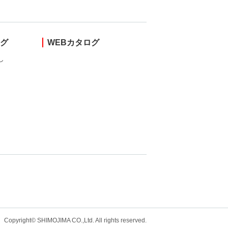
ング
WEBカタログ
し
Copyright© SHIMOJIMA CO.,Ltd. All rights
reserved.