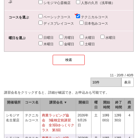
ぶ
シモジマ心斎橋店
人形の久月（浅草橋）
ベーシックコース
テクニカルコース
コースを選ぶ
ディスプレイコース
日本包みコース
日曜日
月曜日
火曜日
水曜日
曜日を選ぶ
木曜日
金曜日
土曜日
11
-
20
件 /
40
件
講習会名をクリックすると、詳細が確認でき、お申込みも可能です。
開催場所
コース名
講習会名 ▼
開催日
曜
開始
終了
残
日
時間
時間
席
シモジマ
テクニカ
商業ラッピング協
2026年
土
10時
12時
4
名古屋店
ルコース
会 3級検定前講習
9月26
00分
30分
会 全3回ゆっくりク
日
ラス 第3回