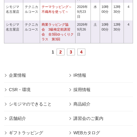
シモジマ
テクニカ
テーマラッピング～
2026年
水
10時
12時
4
名古屋店
ルコース
不織布を使って～
9月23
00分
30分
日
シモジマ
テクニカ
商業ラッピング協
2026年
土
10時
12時
4
名古屋店
ルコース
会 3級検定前講習
9月26
00分
30分
会 全3回ゆっくりク
日
ラス 第3回
1
2
3
4
企業情報
IR情報
CSR・環境
採用情報
シモジマのできること
商品紹介
店舗紹介
講習会のご案内
ギフトラッピング
WEBカタログ