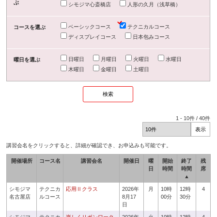
ぶ
シモジマ心斎橋店
人形の久月（浅草橋）
ベーシックコース
テクニカルコース
コースを選ぶ
ディスプレイコース
日本包みコース
日曜日
月曜日
火曜日
水曜日
曜日を選ぶ
木曜日
金曜日
土曜日
1
-
10
件 /
40
件
講習会名をクリックすると、詳細が確認でき、お申込みも可能です。
開催場所
コース名
講習会名
開催日
曜
開始
終了
残
日
時間
時間
席
▲
シモジマ
テクニカ
応用Ⅱクラス
2026年
月
10時
12時
4
名古屋店
ルコース
8月17
00分
30分
日