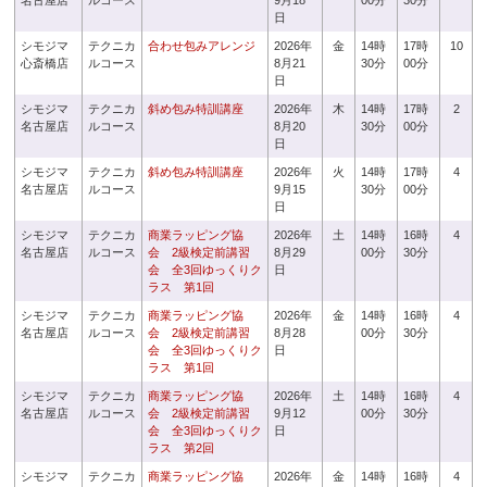
名古屋店
ルコース
9月18
00分
30分
日
シモジマ
テクニカ
合わせ包みアレンジ
2026年
金
14時
17時
10
心斎橋店
ルコース
8月21
30分
00分
日
シモジマ
テクニカ
斜め包み特訓講座
2026年
木
14時
17時
2
名古屋店
ルコース
8月20
30分
00分
日
シモジマ
テクニカ
斜め包み特訓講座
2026年
火
14時
17時
4
名古屋店
ルコース
9月15
30分
00分
日
シモジマ
テクニカ
商業ラッピング協
2026年
土
14時
16時
4
名古屋店
ルコース
会 2級検定前講習
8月29
00分
30分
会 全3回ゆっくりク
日
ラス 第1回
シモジマ
テクニカ
商業ラッピング協
2026年
金
14時
16時
4
名古屋店
ルコース
会 2級検定前講習
8月28
00分
30分
会 全3回ゆっくりク
日
ラス 第1回
シモジマ
テクニカ
商業ラッピング協
2026年
土
14時
16時
4
名古屋店
ルコース
会 2級検定前講習
9月12
00分
30分
会 全3回ゆっくりク
日
ラス 第2回
シモジマ
テクニカ
商業ラッピング協
2026年
金
14時
16時
4