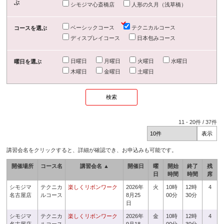
ぶ
シモジマ心斎橋店
人形の久月（浅草橋）
ベーシックコース
テクニカルコース
コースを選ぶ
ディスプレイコース
日本包みコース
日曜日
月曜日
火曜日
水曜日
曜日を選ぶ
木曜日
金曜日
土曜日
11
-
20
件 /
37
件
講習会名をクリックすると、詳細が確認でき、お申込みも可能です。
開催場所
コース名
講習会名 ▲
開催日
曜
開始
終了
残
日
時間
時間
席
シモジマ
テクニカ
楽しくリボンワーク
2026年
火
10時
12時
4
名古屋店
ルコース
8月25
00分
30分
日
シモジマ
テクニカ
楽しくリボンワーク
2026年
金
10時
12時
4