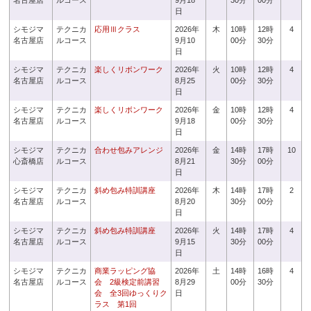
名古屋店
ルコース
9月18
30分
00分
日
シモジマ
テクニカ
応用Ⅲクラス
2026年
木
10時
12時
4
名古屋店
ルコース
9月10
00分
30分
日
シモジマ
テクニカ
楽しくリボンワーク
2026年
火
10時
12時
4
名古屋店
ルコース
8月25
00分
30分
日
シモジマ
テクニカ
楽しくリボンワーク
2026年
金
10時
12時
4
名古屋店
ルコース
9月18
00分
30分
日
シモジマ
テクニカ
合わせ包みアレンジ
2026年
金
14時
17時
10
心斎橋店
ルコース
8月21
30分
00分
日
シモジマ
テクニカ
斜め包み特訓講座
2026年
木
14時
17時
2
名古屋店
ルコース
8月20
30分
00分
日
シモジマ
テクニカ
斜め包み特訓講座
2026年
火
14時
17時
4
名古屋店
ルコース
9月15
30分
00分
日
シモジマ
テクニカ
商業ラッピング協
2026年
土
14時
16時
4
名古屋店
ルコース
会 2級検定前講習
8月29
00分
30分
会 全3回ゆっくりク
日
ラス 第1回