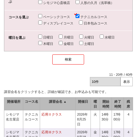
ぶ
シモジマ心斎橋店
人形の久月（浅草橋）
ベーシックコース
テクニカルコース
コースを選ぶ
ディスプレイコース
日本包みコース
日曜日
月曜日
火曜日
水曜日
曜日を選ぶ
木曜日
金曜日
土曜日
11
-
20
件 /
40
件
講習会名をクリックすると、詳細が確認でき、お申込みも可能です。
開催場所
コース名
講習会名 ▲
開催日
曜
開始
終了
残
日
時間
時間
席
シモジマ
テクニカ
応用Ⅱクラス
2026年
火
14時
17時
4
名古屋店
ルコース
8月25
30分
00分
日
シモジマ
テクニカ
応用Ⅲクラス
2026年
金
14時
17時
4