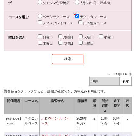
ぶ
シモジマ心斎橋店
人形の久月（浅草橋）
ベーシックコース
テクニカルコース
コースを選ぶ
ディスプレイコース
日本包みコース
日曜日
月曜日
火曜日
水曜日
曜日を選ぶ
木曜日
金曜日
土曜日
21
-
30
件 /
40
件
講習会名をクリックすると、詳細が確認でき、お申込みも可能です。
開催場所
コース名
講習会名
開催日
曜
開始
終了
残
日
時間
時間
席
▲
east side t
テクニカ
ハロウィンリボンリ
2026年
金
13時
16時
5
okyo
ルコース
ース
10月2
00分
00分
日