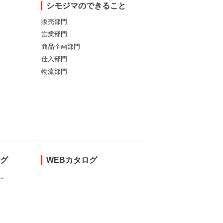
シモジマのできること
販売部門
営業部門
商品企画部門
仕入部門
物流部門
ング
WEBカタログ
し